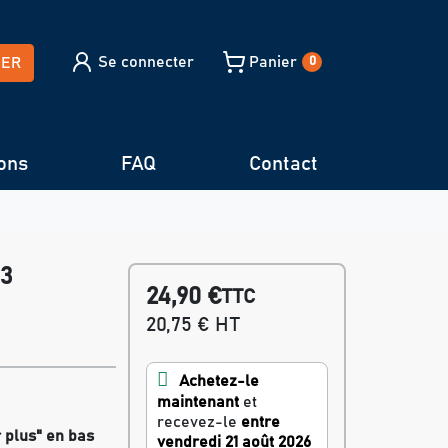
Se connecter
Panier
HER
0
ons
FAQ
Contact
93
24,90 €
TTC
20,75 € HT
Achetez-le
maintenant
et
recevez-le
entre
r plus" en bas
vendredi 21 août 2026