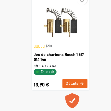
favorite_border
(20)
Jeu de charbons Bosch 1 617
014 146
Réf :
1 617 014 146
En stock
Détails
13,90 €