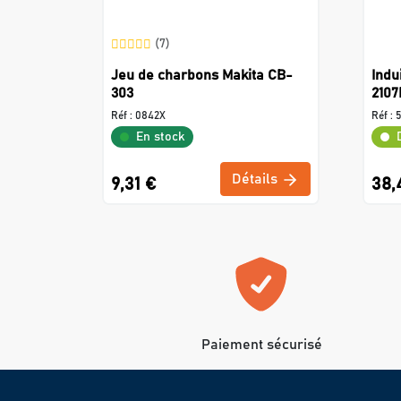
(7)
Jeu de charbons Makita CB-
Indu
303
2107
Réf :
0842X
Réf :
En stock
Détails
9,31 €
38,
Paiement sécurisé