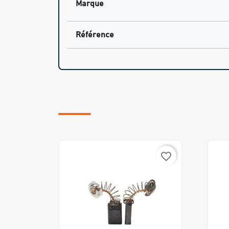
Marque
Référence
favorite_border