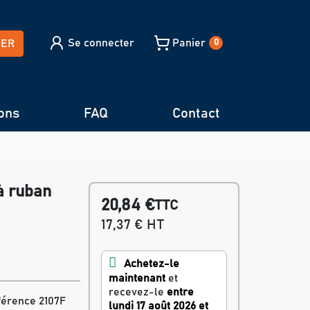
Se connecter
Panier
HER
0
ons
FAQ
Contact
à ruban
20,84 €
TTC
17,37 € HT
Achetez-le
maintenant
et
recevez-le
entre
férence 2107F
lundi 17 août 2026 et