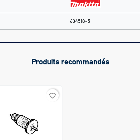
634518-5
Produits recommandés
favorite_border