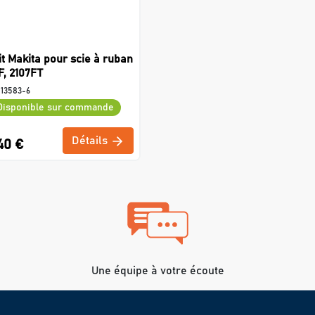
it Makita pour scie à ruban
F, 2107FT
513583-6
Disponible sur commande
Détails
40 €
Une équipe à votre écoute