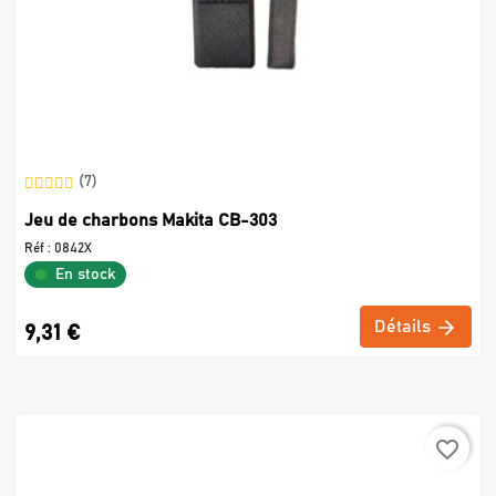
(7)
Jeu de charbons Makita CB-303
Réf :
0842X
En stock
Détails
9,31 €
favorite_border