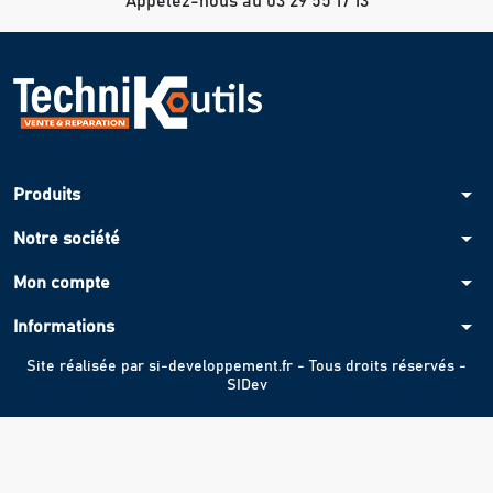
Appelez-nous au 03 29 55 17 13
arrow_drop_down
Produits
arrow_drop_down
Notre société
arrow_drop_down
Mon compte
arrow_drop_down
Informations
Site réalisée par
si-developpement.fr
- Tous droits réservés -
SIDev