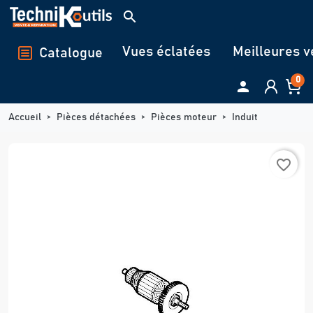
Panneau de gestion des cookies
search
Vues éclatées
Meilleures v
Catalogue
0

Accueil
Pièces détachées
Pièces moteur
Induit
favorite_border