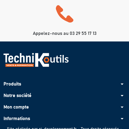
Appelez-nous au 03 29 55 17 13
arrow_drop_down
Produits
arrow_drop_down
Notre société
arrow_drop_down
Mon compte
arrow_drop_down
Informations
Site réalisée par
si-developpement.fr
- Tous droits réservés -