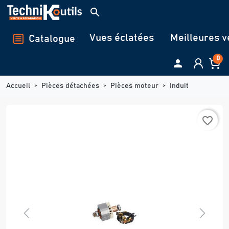
Panneau de gestion des cookies
search
Vues éclatées
Meilleures v
Catalogue
0

Accueil
Pièces détachées
Pièces moteur
Induit
favorite_border
Previous
Next