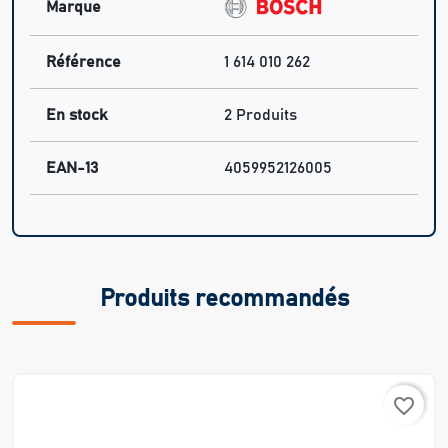
Marque
Référence
1 614 010 262
En stock
2 Produits
EAN-13
4059952126005
Produits recommandés
favorite_border