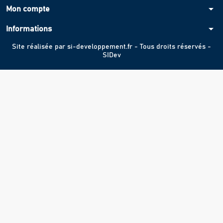
arrow_drop_down
Mon compte
arrow_drop_down
Informations
Site réalisée par
si-developpement.fr
- Tous droits réservés -
SIDev