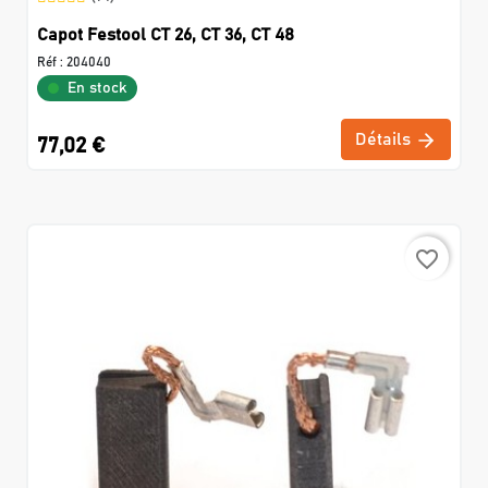
Capot Festool CT 26, CT 36, CT 48
Réf :
204040
En stock
Détails
77,02 €
favorite_border