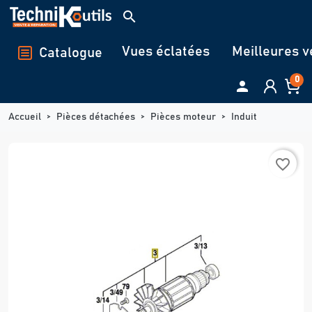
Panneau de gestion des cookies
search
Vues éclatées
Meilleures v
Catalogue
0

Accueil
Pièces détachées
Pièces moteur
Induit
favorite_border