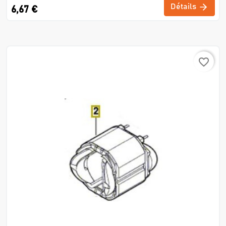
Détails
6,67 €
favorite_border