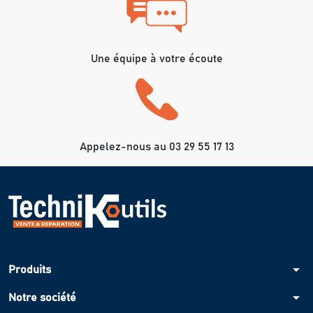
Une équipe à votre écoute
Appelez-nous au 03 29 55 17 13
arrow_drop_down
Produits
arrow_drop_down
Notre société