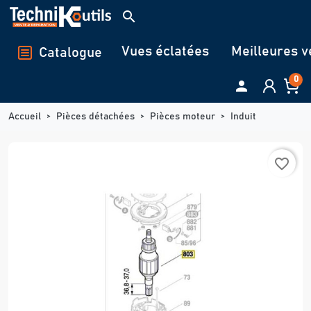
Panneau de gestion des cookies
search
Vues éclatées
Meilleures v
Catalogue
0

Accueil
Pièces détachées
Pièces moteur
Induit
favorite_border