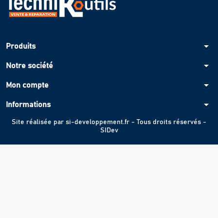
arrow_drop_down
Produits
arrow_drop_down
Notre société
arrow_drop_down
Mon compte
arrow_drop_down
Informations
Site réalisée par
si-developpement.fr
- Tous droits réservés -
SIDev