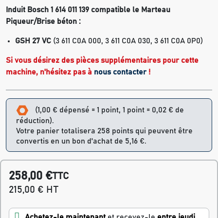
Induit Bosch 1 614 011 139 compatible le
Marteau
Piqueur/Brise béton :
GSH 27 VC
(3 611 C0A 000, 3 611 C0A 030, 3 611 C0A 0P0)
Si vous désirez des pièces supplémentaires pour cette
machine, n'hésitez pas à
nous contacter
!
(1,00 € dépensé = 1 point, 1 point = 0,02 € de
réduction).
Votre panier totalisera 258 points qui peuvent être
convertis en un bon d'achat de 5,16 €.
258,00 €
TTC
215,00 € HT
Achetez-le maintenant
et recevez-le
entre jeudi