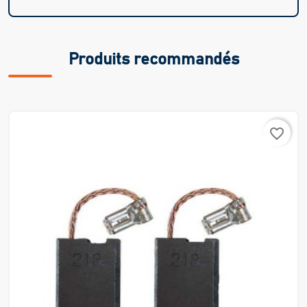
Produits recommandés
favorite_border