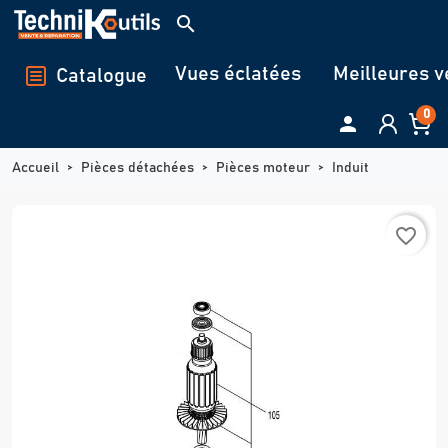
Panneau de gestion des cookies
search
Vues éclatées
Meilleures v
Catalogue
0

Accueil
Pièces détachées
Pièces moteur
Induit
favorite_border