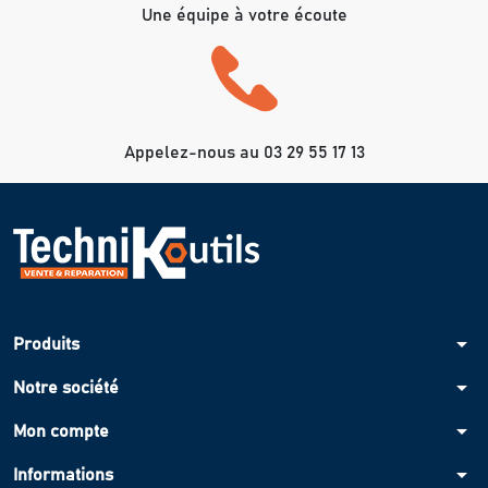
Une équipe à votre écoute
Appelez-nous au 03 29 55 17 13
arrow_drop_down
Produits
arrow_drop_down
Notre société
arrow_drop_down
Mon compte
arrow_drop_down
Informations