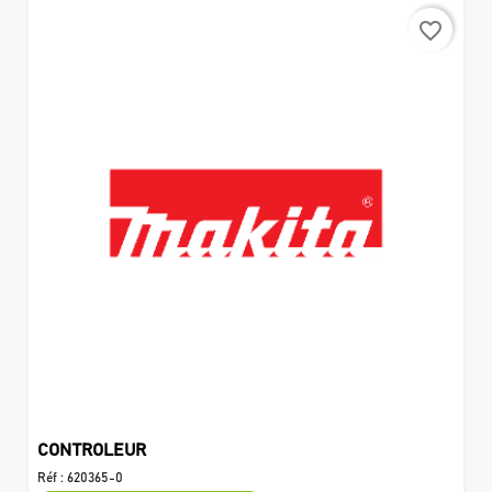
favorite_border
CONTROLEUR
Réf :
620365-0