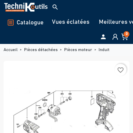
Panneau de gestion des cookies
search
Vues éclatées
Meilleures v
Catalogue
0

Accueil
Pièces détachées
Pièces moteur
Induit
favorite_border