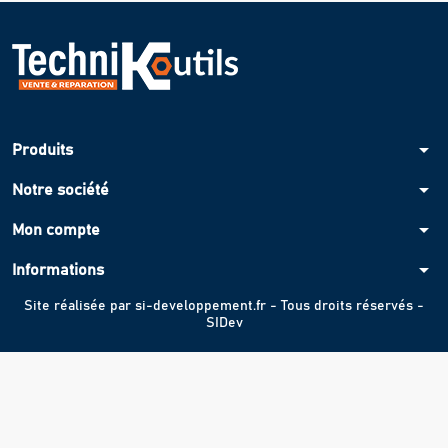
arrow_drop_down
Produits
arrow_drop_down
Notre société
arrow_drop_down
Mon compte
arrow_drop_down
Informations
Site réalisée par
si-developpement.fr
- Tous droits réservés -
SIDev