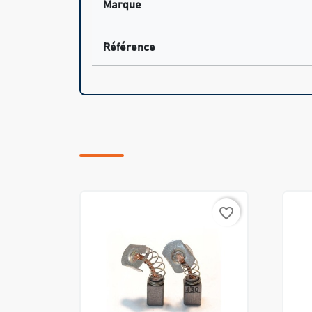
Marque
Référence
favorite_border