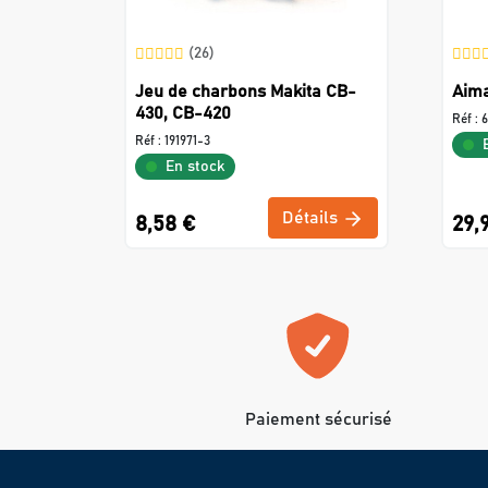
(26)
Jeu de charbons Makita CB-
Aima
430, CB-420
Réf :
6
Réf :
191971-3
En stock
Détails
8,58 €
29,
Paiement sécurisé