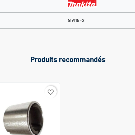
619118-2
Produits recommandés
favorite_border