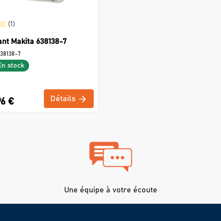
(1)
nt Makita 638138-7
38138-7
En stock
Détails
96 €
Une équipe à votre écoute