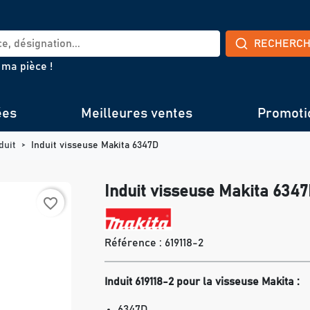
RECHERC
 ma pièce !
ées
Meilleures ventes
Promoti
duit
Induit visseuse Makita 6347D
Induit visseuse Makita 634
favorite_border
Référence :
619118-2
Induit 619118-2 pour la visseuse Makita :
6347D