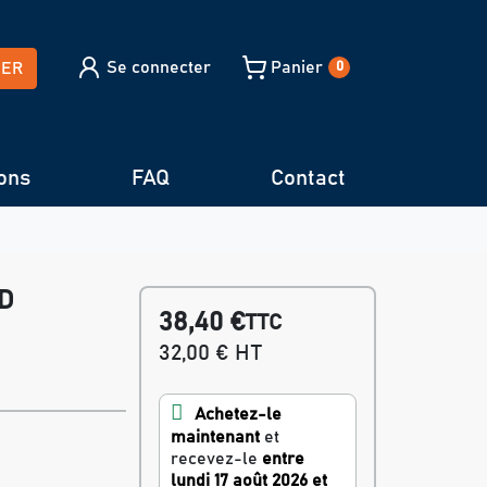
Se connecter
Panier
HER
0
ons
FAQ
Contact
7D
38,40 €
TTC
32,00 € HT
Achetez-le
maintenant
et
recevez-le
entre
lundi 17 août 2026 et