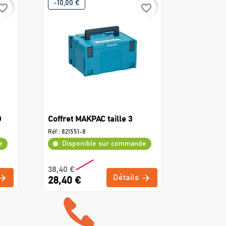
-10,00 €
rite_border
favorite_border
D
Coffret MAKPAC taille 3
Réf :
821551-8
e
Disponible sur commande
38,40 €
Détails
28,40 €