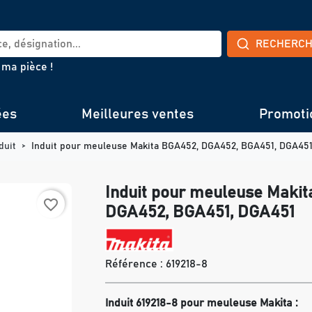
RECHERC
 ma pièce !
ées
Meilleures ventes
Promoti
duit
Induit pour meuleuse Makita BGA452, DGA452, BGA451, DGA45
Induit pour meuleuse Maki
favorite_border
DGA452, BGA451, DGA451
Référence :
619218-8
Induit 619218-8 pour meuleuse Makita :