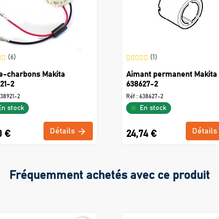
(6)
(1)
e-charbons Makita
Aimant permanent Makita
21-2
638627-2
38921-2
Réf :
638627-2
En stock
En stock
Détails
Détails
0 €
24,74 €
Fréquemment achetés avec ce produit