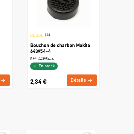
(4)
Bouchon de charbon Makita
643954-4
Réf :
643954-4
En stock
Détails
2,34 €