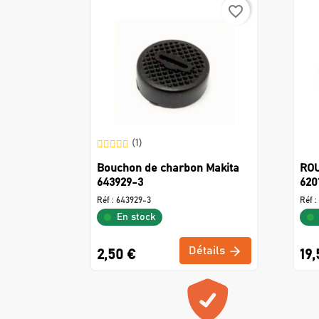
favorite_border
(1)
Bouchon de charbon Makita
ROU
643929-3
62
Réf :
643929-3
Réf :
En stock
Détails
2,50 €
19,