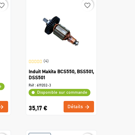
rite_border
favorite_border
(4)
Induit Makita BCS550, BSS501,
DSS501
Réf :
619202-3
e
Disponible sur commande
Détails
35,17 €