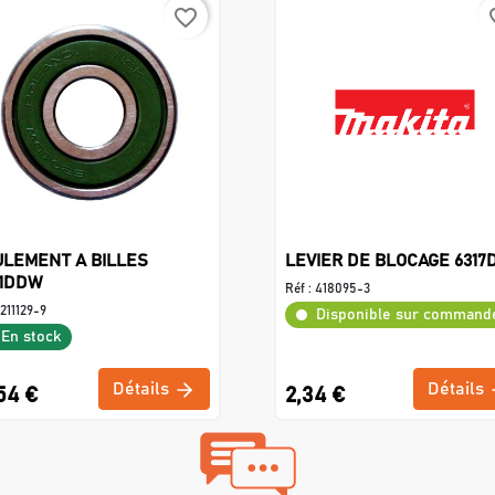
favorite_border
favo
LEMENT A BILLES
LEVIER DE BLOCAGE 6317
01DDW
Réf :
418095-3
211129-9
Disponible sur command
En stock
Détails
Détails
54 €
2,34 €