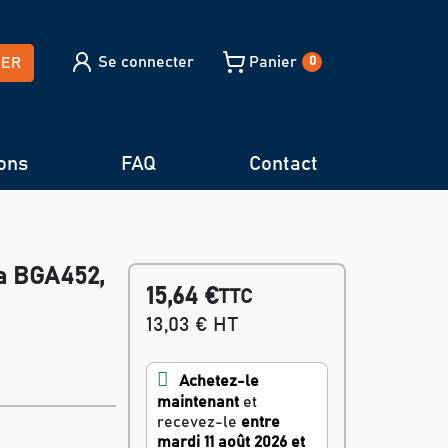
Se connecter
Panier
HER
0
ons
FAQ
Contact
1
ta BGA452,
15,64 €
TTC
13,03 € HT
Achetez-le
maintenant
et
recevez-le
entre
mardi 11 août 2026 et