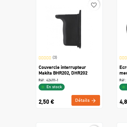
favorite_border
(3)
Couvercle interrupteur
Ecr
Makita BHR202, DHR202
meu
Réf :
424111-1
Réf :
En stock
Détails
2,50 €
4,