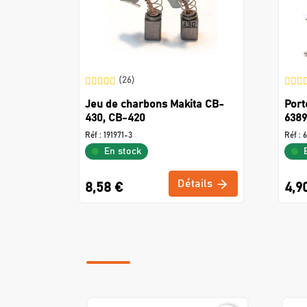
(26)
Jeu de charbons Makita CB-
Port
430, CB-420
6389
Réf :
191971-3
Réf :
6
En stock
Détails
8,58 €
4,9