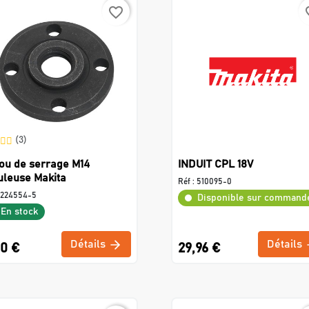
favorite_border
favo
(3)
ou de serrage M14
INDUIT CPL 18V
leuse Makita
Réf :
510095-0
224554-5
Disponible sur command
En stock
Détails
Détails
80 €
29,96 €