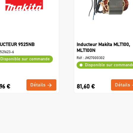
UCTEUR 9525NB
Inducteur Makita MLT100,
MLT100N
521623-6
Réf :
JM27000302
Disponible sur commande
Disponible sur command
Détails
Détails
96 €
81,60 €