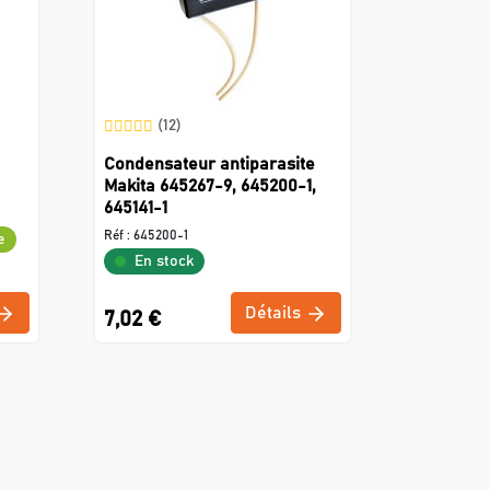
(12)
Condensateur antiparasite
Makita 645267-9, 645200-1,
645141-1
Réf :
645200-1
e
En stock
Détails
7,02 €