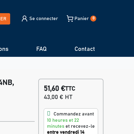
Se connecter
Panier
HER
0
ons
FAQ
Contact
24NB,
51,60 €
TTC
43,00 € HT
Commandez avant
10 heures et 22
minutes
et recevez-le
entre vendredi 14