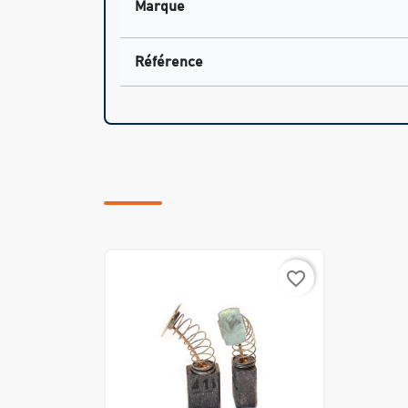
Marque
Référence
favorite_border