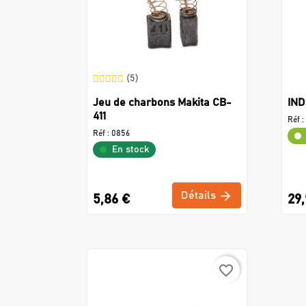
(5)
Jeu de charbons Makita CB-
IND
411
Réf :
Réf :
0856
En stock
Détails
5,86 €
29,
favorite_border