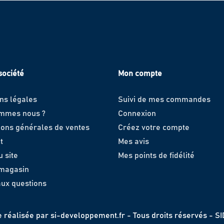
société
Mon compte
ns légales
Suivi de mes commandes
ommes nous ?
Connexion
ions générales de ventes
Créez votre compte
t
Mes avis
u site
Mes points de fidélité
 magasin
aux questions
e réalisée par
si-developpement.fr
- Tous droits réservés - S