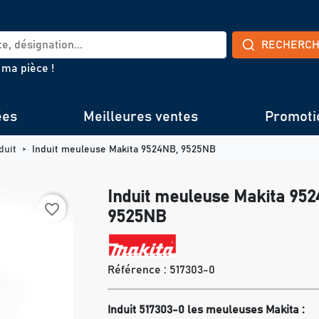
RECHERC
 ma pièce !
ées
Meilleures ventes
Promoti
duit
Induit meuleuse Makita 9524NB, 9525NB
Induit meuleuse Makita 95
favorite_border
9525NB
Référence :
517303-0
Induit 517303-0 les meuleuses Makita :