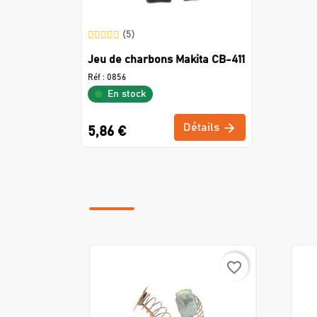
(5)
Jeu de charbons Makita CB-411
Réf :
0856
En stock
Détails
5,86 €
favorite_border