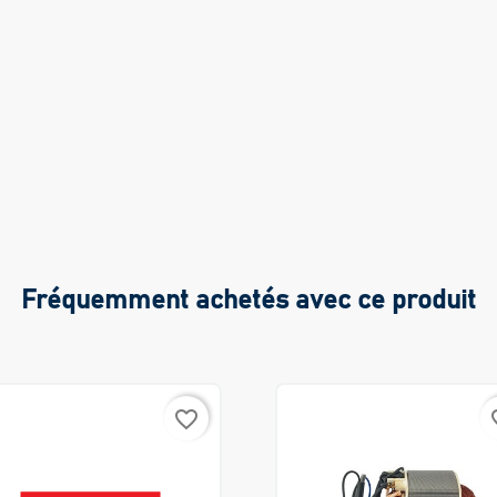
Fréquemment achetés avec ce produit
favorite_border
favo