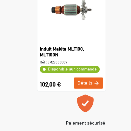
Induit Makita MLT100,
MLT100N
Réf :
JM27000309
Disponible sur commande
Détails
102,00 €
Paiement sécurisé