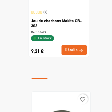
(7)
Jeu de charbons Makita CB-
303
Réf :
0842X
En stock
Détails
9,31 €
favorite_border