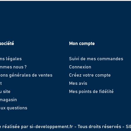
société
Mon compte
ns légales
Suivi de mes commandes
ommes nous ?
Connexion
ions générales de ventes
Créez votre compte
t
Mes avis
u site
Mes points de fidélité
 magasin
aux questions
e réalisée par
si-developpement.fr
- Tous droits réservés - S