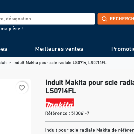
RECHERC
 ma pièce !
ées
Meilleures ventes
Promoti
duit
Induit Makita pour scie radiale LS0714, LS0714FL
Induit Makita pour scie radi
favorite_border
LS0714FL
Référence :
510061-7
Induit pour scie radiale Makita de référen