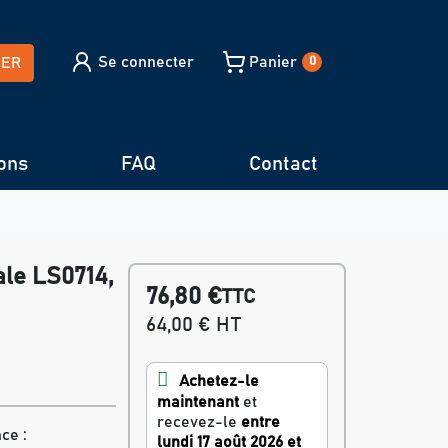
Se connecter
Panier
HER
0
ons
FAQ
Contact
ale LS0714,
76,80 €
TTC
64,00 € HT
Achetez-le
maintenant
et
recevez-le
entre
ce :
lundi 17 août 2026 et