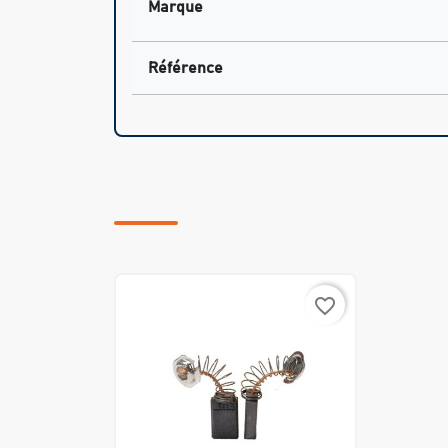
Marque
Référence
favorite_border