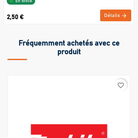
En stock
Détails
2,50 €
Fréquemment achetés avec ce
produit
favorite_border