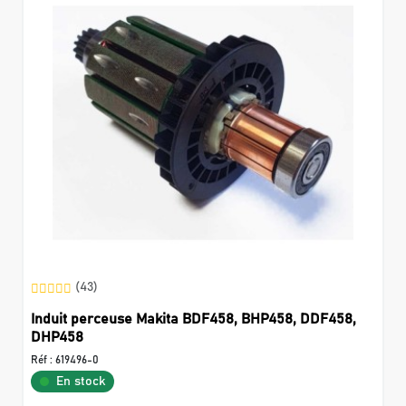
(43)
Induit perceuse Makita BDF458, BHP458, DDF458,
DHP458
Réf :
619496-0
En stock