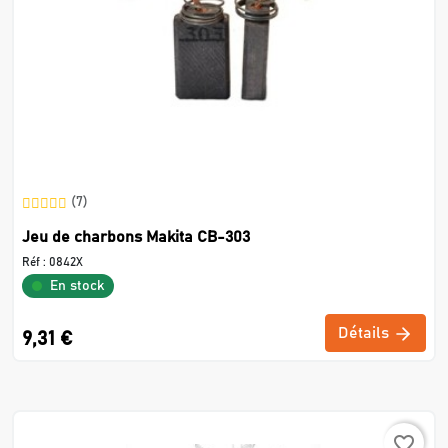
(7)
Jeu de charbons Makita CB-303
Réf :
0842X
En stock
Détails
9,31 €
favorite_border