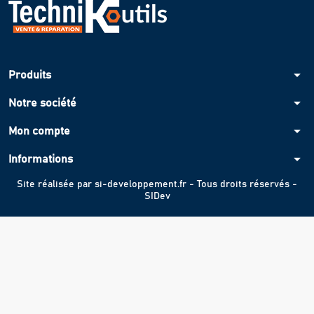
arrow_drop_down
Produits
arrow_drop_down
Notre société
arrow_drop_down
Mon compte
arrow_drop_down
Informations
Site réalisée par
si-developpement.fr
- Tous droits réservés -
SIDev