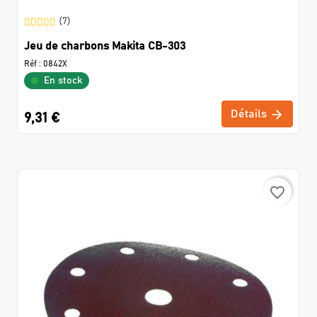
(7)
Jeu de charbons Makita CB-303
Réf :
0842X
En stock
Détails
9,31 €
favorite_border