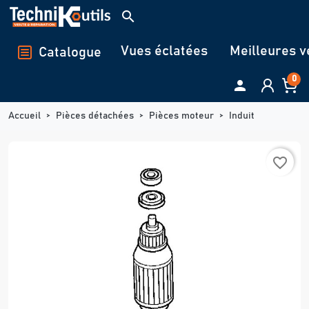
Panneau de gestion des cookies
search
Vues éclatées
Meilleures v
Catalogue
0

Accueil
Pièces détachées
Pièces moteur
Induit
favorite_border