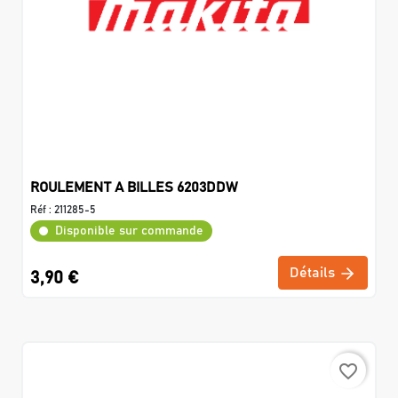
ROULEMENT A BILLES 6203DDW
Réf :
211285-5
Disponible sur commande
Détails
3,90 €
favorite_border