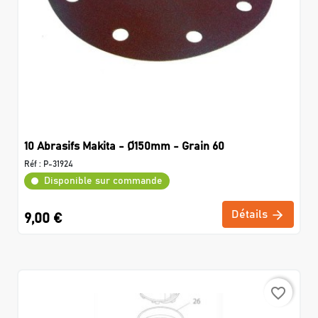
10 Abrasifs Makita - Ø150mm - Grain 60
Réf :
P-31924
Disponible sur commande
Détails
9,00 €
favorite_border