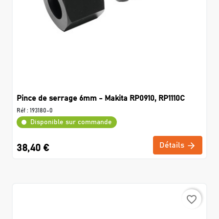
Pince de serrage 6mm - Makita RP0910, RP1110C
Réf :
193180-0
Disponible sur commande
Détails
38,40 €
favorite_border