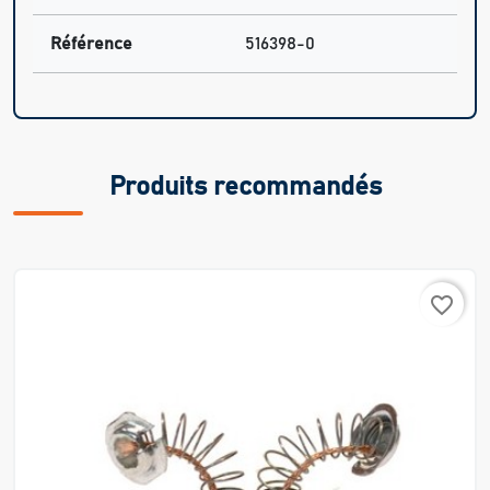
Référence
516398-0
Produits recommandés
favorite_border