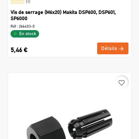
(1)
Vis de serrage (M6x20) Makita DSP600, DSP601,
SP6000
Réf :
266403-0
En stock
Détails
5,46 €
favorite_border