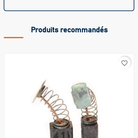
Produits recommandés
favorite_border