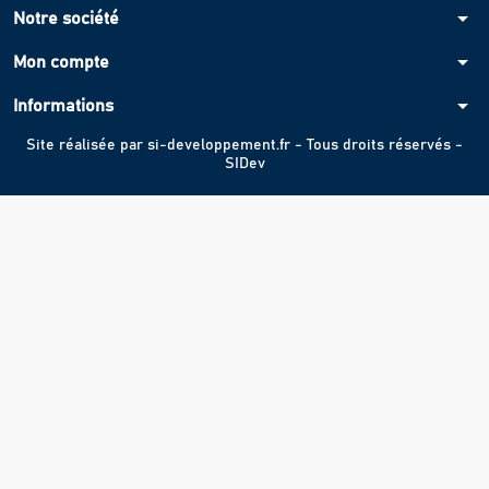
arrow_drop_down
Notre société
arrow_drop_down
Mon compte
arrow_drop_down
Informations
Site réalisée par
si-developpement.fr
- Tous droits réservés -
SIDev