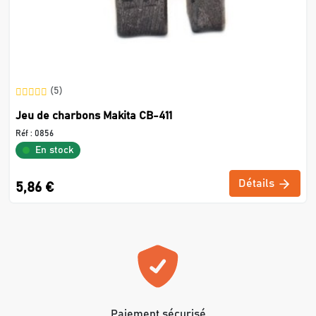
(5)
Jeu de charbons Makita CB-411
Réf :
0856
En stock
Détails
5,86 €
Paiement sécurisé