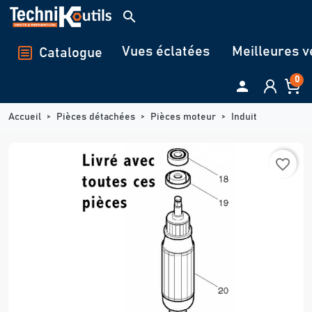
Panneau de gestion des cookies
search
Vues éclatées
Meilleures v
Catalogue
0

Accueil
Pièces détachées
Pièces moteur
Induit
favorite_border