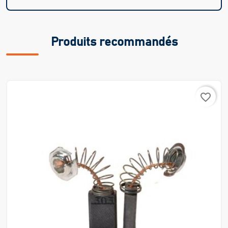
Produits recommandés
favorite_border