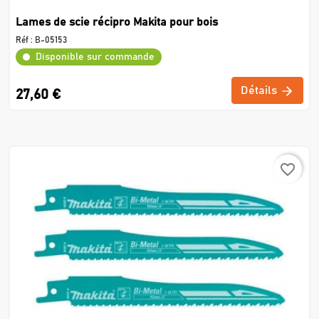
Lames de scie récipro Makita pour bois
Réf :
B-05153
Disponible sur commande
Détails
27,60 €
favorite_border