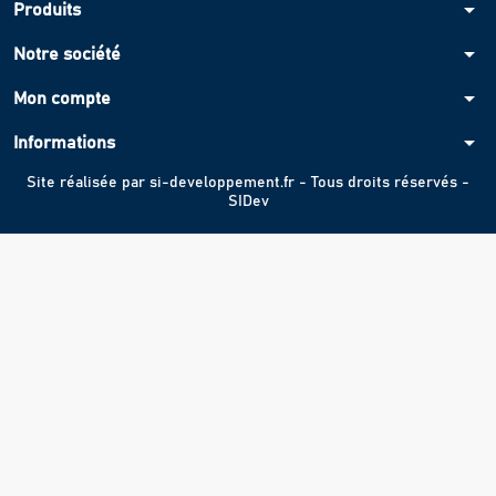
arrow_drop_down
Produits
arrow_drop_down
Notre société
arrow_drop_down
Mon compte
arrow_drop_down
Informations
Site réalisée par
si-developpement.fr
- Tous droits réservés -
SIDev