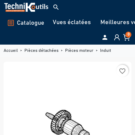
Panneau de gestion des cookies
search
Vues éclatées
Meilleures v
Catalogue
0

Accueil
Pièces détachées
Pièces moteur
Induit
favorite_border