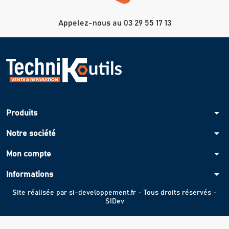
Appelez-nous au 03 29 55 17 13
arrow_drop_down
Produits
arrow_drop_down
Notre société
arrow_drop_down
Mon compte
arrow_drop_down
Informations
Site réalisée par
si-developpement.fr
- Tous droits réservés -
SIDev