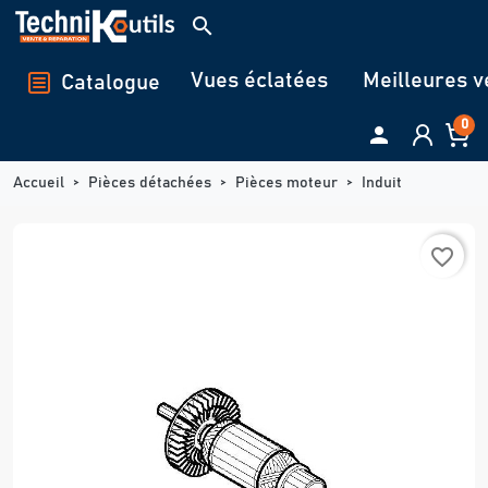
Panneau de gestion des cookies
search
Vues éclatées
Meilleures v
Catalogue
0

Accueil
Pièces détachées
Pièces moteur
Induit
favorite_border