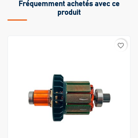
Fréquemment achetés avec ce
produit
favorite_border