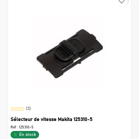
favorite_border
(3)
Sélecteur de vitesse Makita 125310-5
Réf :
125310-5
En stock