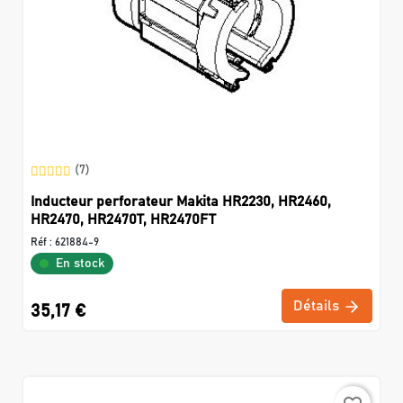
(7)
Inducteur perforateur Makita HR2230, HR2460,
HR2470, HR2470T, HR2470FT
Réf :
621884-9
En stock
Détails
35,17 €