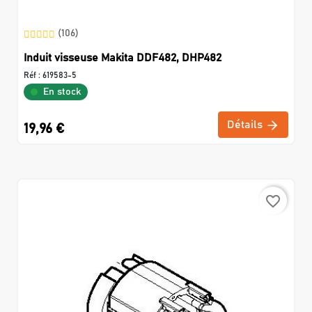
(106)
Induit visseuse Makita DDF482, DHP482
Réf :
619583-5
En stock
Détails
19,96 €
favorite_border