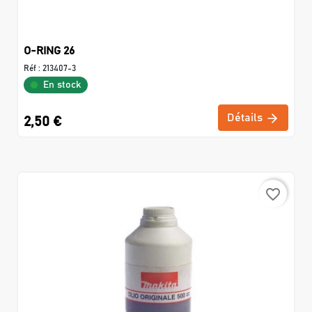
O-RING 26
Réf :
213407-3
En stock
Détails
2,50 €
favorite_border