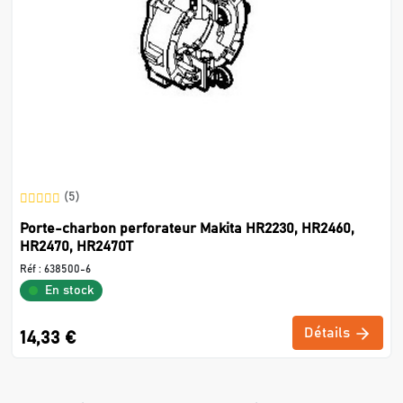
(5)
Porte-charbon perforateur Makita HR2230, HR2460,
HR2470, HR2470T
Réf :
638500-6
En stock
Détails
14,33 €