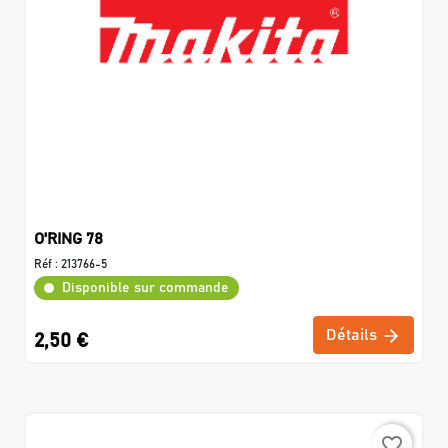
O'RING 78
Réf :
213766-5
Disponible sur commande
Détails
2,50 €
favorite_border