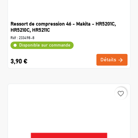
Ressort de compression 46 - Makita - HR5201C,
HR5210C, HR5211C
Réf :
233498-8
Disponible sur commande
Détails
3,90 €
favorite_border