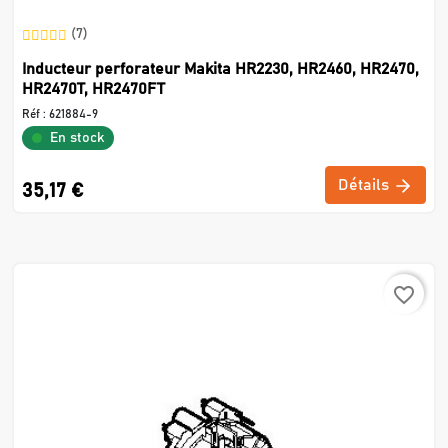
(7)
Inducteur perforateur Makita HR2230, HR2460, HR2470,
HR2470T, HR2470FT
Réf :
621884-9
En stock
Détails
35,17 €
favorite_border