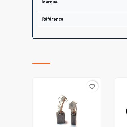
Marque
Référence
favorite_border