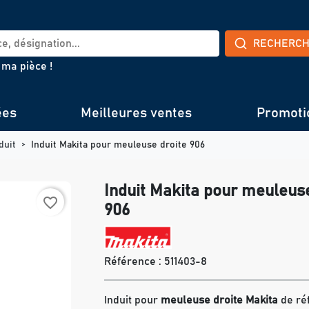
RECHERC
 ma pièce !
ées
Meilleures ventes
Promoti
duit
Induit Makita pour meuleuse droite 906
Induit Makita pour meuleuse
favorite_border
906
Référence :
511403-8
Induit pour
meuleuse droite Makita
de ré