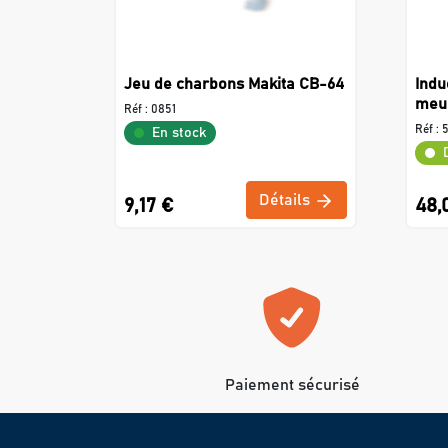
Jeu de charbons Makita CB-64
Indu
meul
Réf :
0851
Réf :
En stock
Détails
9,17 €
48,
Paiement sécurisé