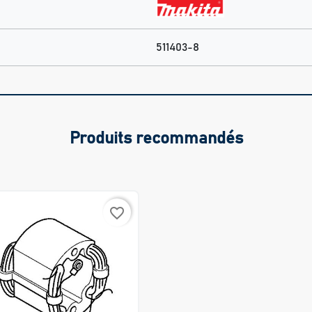
511403-8
Produits recommandés
favorite_border