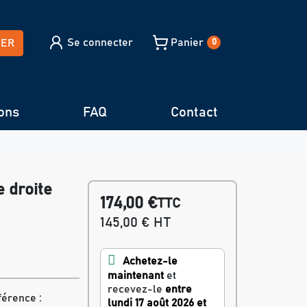
Se connecter
Panier
HER
0
ons
FAQ
Contact
 droite
174,00 €
TTC
145,00 € HT
Achetez-le
maintenant
et
recevez-le
entre
férence :
lundi 17 août 2026 et