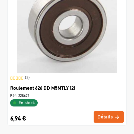
(3)
Roulement 626 DD M5MTLY 121
Réf :
228672
En stock
Détails
6,94 €