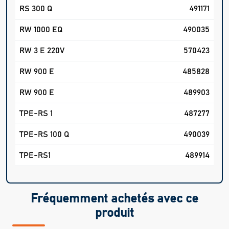
RS 300 Q
491171
RW 1000 EQ
490035
RW 3 E 220V
570423
RW 900 E
485828
RW 900 E
489903
TPE-RS 1
487277
TPE-RS 100 Q
490039
TPE-RS1
489914
Fréquemment achetés avec ce
produit