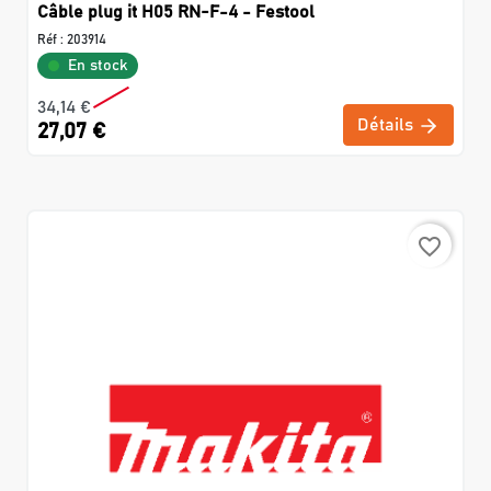
Câble plug it H05 RN-F-4 - Festool
Réf :
203914
En stock
34,14 €
Détails
27,07 €
favorite_border