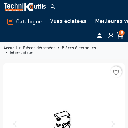
Panneau de gestion des cookies
search
Vues éclatées
Meilleures v
Catalogue
0

Accueil
Pièces détachées
Pièces électriques
Interrupteur
favorite_border
Previous
Next