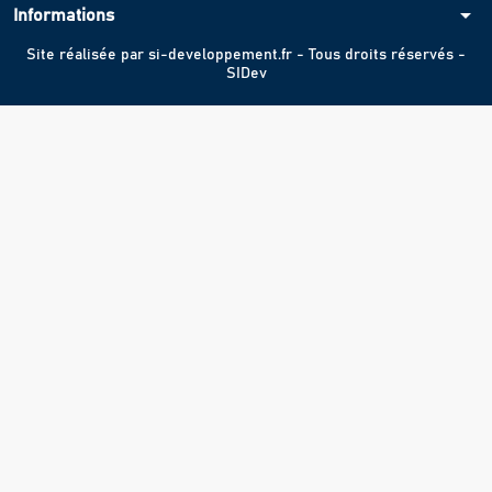
arrow_drop_down
Informations
Site réalisée par
si-developpement.fr
- Tous droits réservés -
SIDev