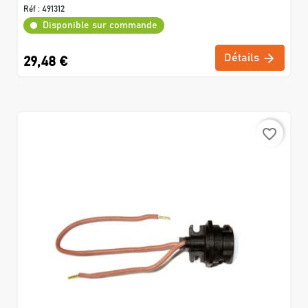
Réf :
491312
Disponible sur commande
Détails
29,48 €
favorite_border