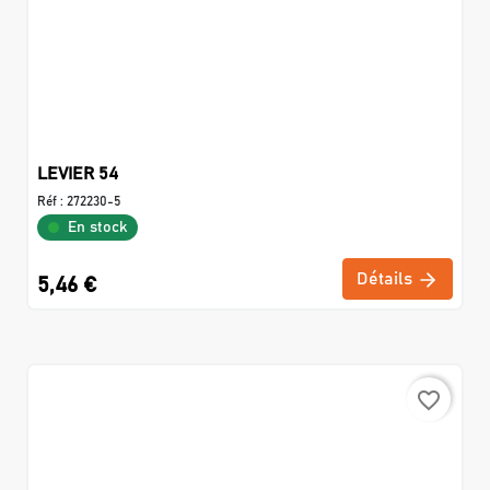
LEVIER 54
Réf :
272230-5
En stock
Détails
5,46 €
favorite_border