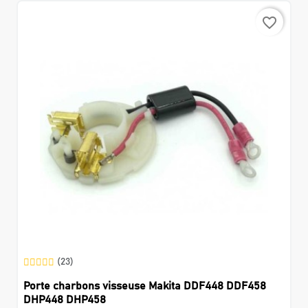
favorite_border
(23)
Porte charbons visseuse Makita DDF448 DDF458
DHP448 DHP458