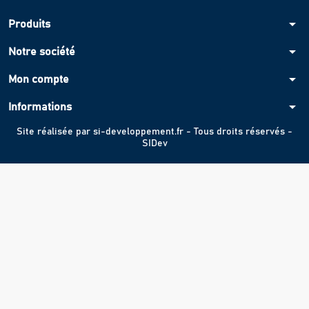
arrow_drop_down
Produits
arrow_drop_down
Notre société
arrow_drop_down
Mon compte
arrow_drop_down
Informations
Site réalisée par
si-developpement.fr
- Tous droits réservés -
SIDev