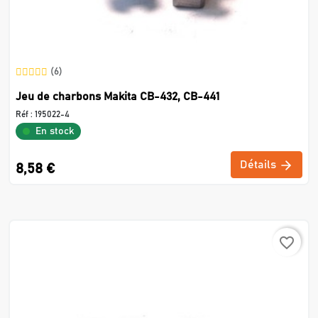
(6)
Jeu de charbons Makita CB-432, CB-441
Réf :
195022-4
En stock
Détails
8,58 €
favorite_border