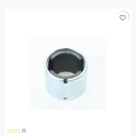
favorite_border
(1)