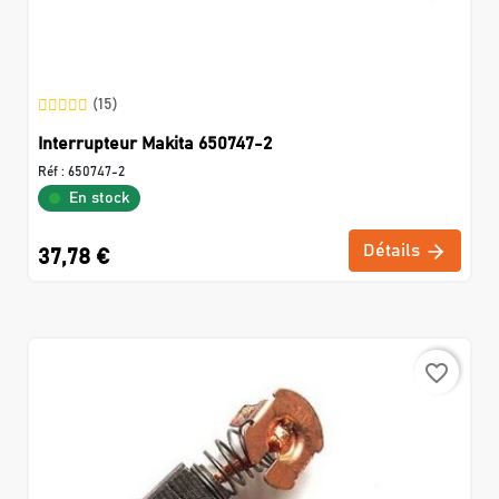
(15)
Interrupteur Makita 650747-2
Réf :
650747-2
En stock
Détails
37,78 €
favorite_border