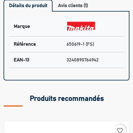
Détails du produit
Avis clients (1)
Marque
Référence
650619-1 (FS)
EAN-13
3240890764942
Produits recommandés
favorite_border