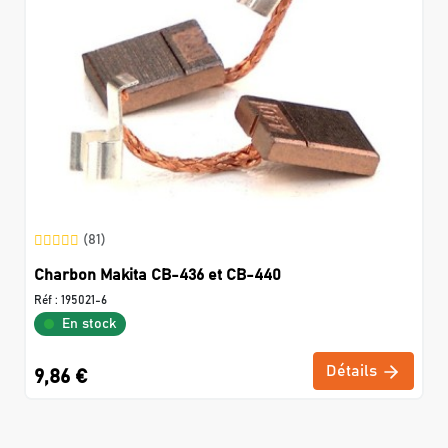
(81)
Charbon Makita CB-436 et CB-440
Réf :
195021-6
En stock
Détails
9,86 €