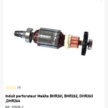
(9)
Induit perforateur Makita BHR261, BHR262, DHR263
,DHR264
Réf :
519235-7