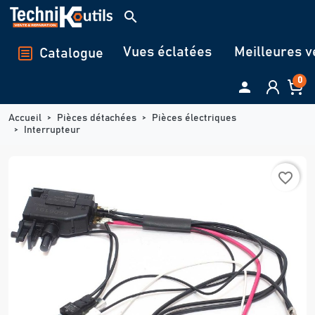
Panneau de gestion des cookies
search
Vues éclatées
Meilleures v
Catalogue
0

Accueil
Pièces détachées
Pièces électriques
Interrupteur
favorite_border