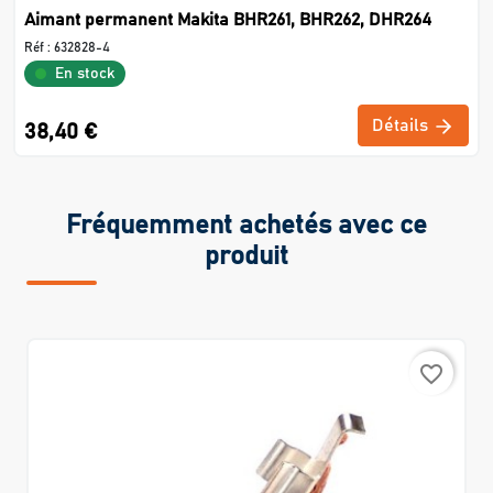
Aimant permanent Makita BHR261, BHR262, DHR264
Réf :
632828-4
En stock
Détails
38,40 €
Fréquemment achetés avec ce
produit
favorite_border