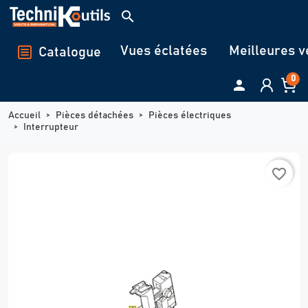
Panneau de gestion des cookies
search
Vues éclatées
Meilleures v
Catalogue
0

Accueil
Pièces détachées
Pièces électriques
Interrupteur
favorite_border