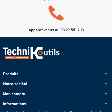
Appelez-nous au 03 29 55 17 13
arrow_drop_down
Produits
arrow_drop_down
Notre société
arrow_drop_down
Mon compte
arrow_drop_down
Informations