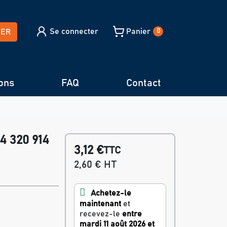
Se connecter
Panier
HER
0
ons
FAQ
Contact
4 320 914
3,12 €
TTC
2,60 € HT
Achetez-le
maintenant
et
recevez-le
entre
mardi 11 août 2026 et