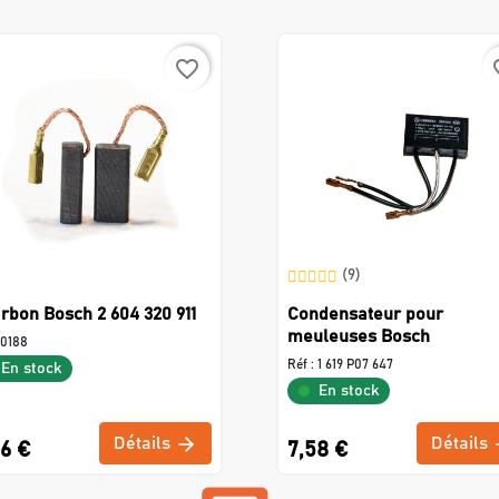
favorite_border
favo
(9)
rbon Bosch 2 604 320 911
Condensateur pour
meuleuses Bosch
0188
Réf :
1 619 P07 647
En stock
En stock
Détails
Détails
86 €
7,58 €