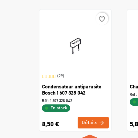
favorite_border
(29)
Condensateur antiparasite
Cha
Bosch 1 607 328 042
Réf :
Réf :
1 607 328 042
En stock
Détails
8,50 €
5,