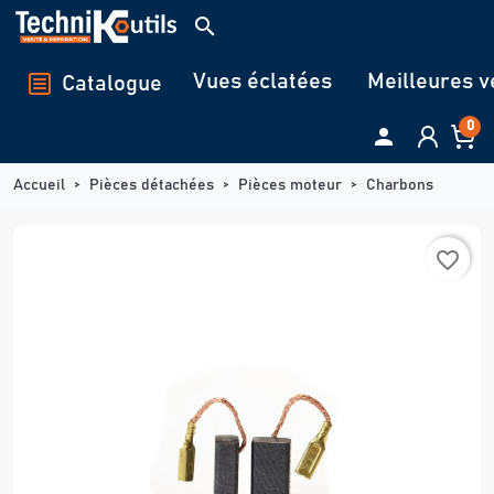
Panneau de gestion des cookies
search
Vues éclatées
Meilleures v
Catalogue
0

Accueil
Pièces détachées
Pièces moteur
Charbons
favorite_border