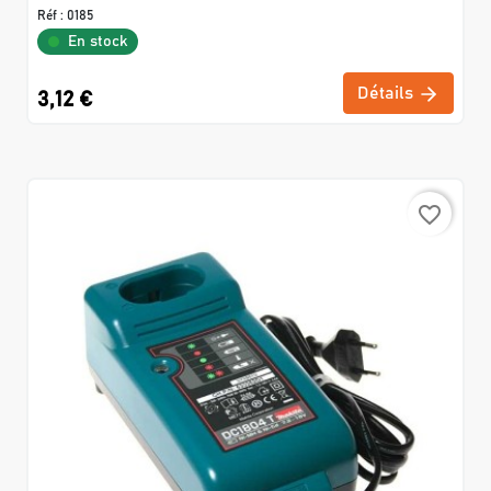
Réf :
0185
En stock
Détails
3,12 €
favorite_border