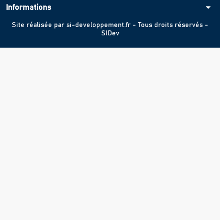
arrow_drop_down
Informations
Site réalisée par
si-developpement.fr
- Tous droits réservés -
SIDev