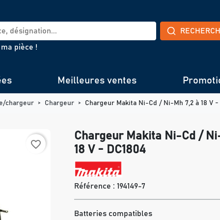
RECHERC
 ma pièce !
ées
Meilleures ventes
Promoti
ie/chargeur
Chargeur
Chargeur Makita Ni-Cd / Ni-Mh 7,2 à 18 V 
Chargeur Makita Ni-Cd / Ni
favorite_border
18 V - DC1804
Référence :
194149-7
Batteries compatibles