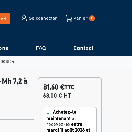
Se connecter
Panier
HER
0
ons
FAQ
Contact
- DC1804
-Mh 7,2 à
81,60 €
TTC
68,00 € HT
Achetez-le
maintenant
et
recevez-le
entre
mardi 11 août 2026 et