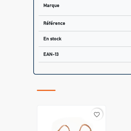
Marque
Référence
En stock
EAN-13
favorite_border