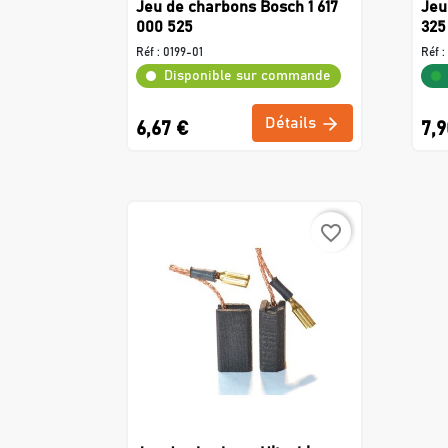
Jeu de charbons Bosch 1 617
Jeu
000 525
325
Réf :
0199-01
Réf :
Disponible sur commande
Détails
6,67 €
7,9
favorite_border