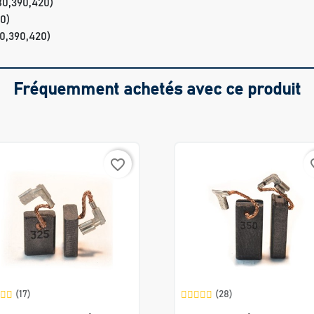
80,390,420)
0)
0,390,420)
Fréquemment achetés avec ce produit
favorite_border
favo
(17)
(28)