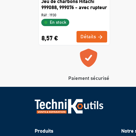
Jeu de charbons Hitachi
999088, 999076 - avec rupteur
Réf :
1930
En stock
Détails
8,57 €
Paiement sécurisé
Produits
Notre 