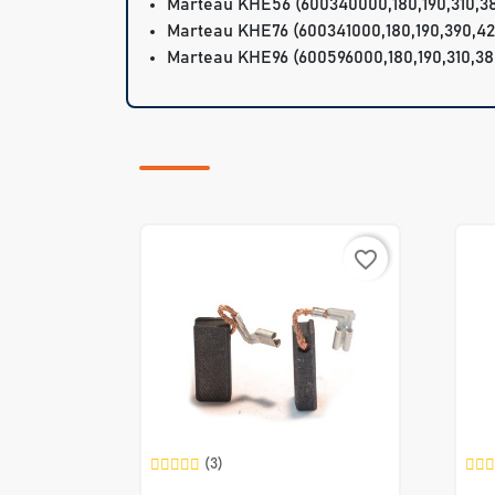
Marteau KHE56 (600340000,180,190,310,3
Marteau KHE76 (600341000,180,190,390,42
Marteau KHE96 (600596000,180,190,310,38
favorite_border
(3)