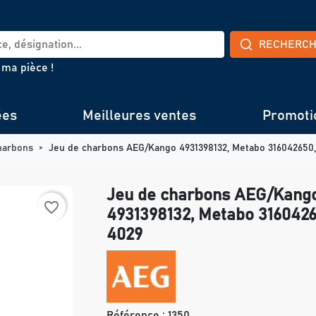
RECHERC
 ma pièce !
ées
Meilleures ventes
Promoti
harbons
Jeu de charbons AEG/Kango 4931398132, Metabo 316042650
Jeu de charbons AEG/Kang
favorite_border
4931398132, Metabo 316042
4029
Référence :
1350