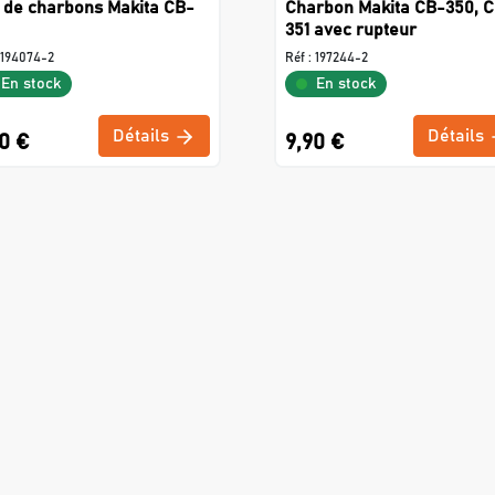
 de charbons Makita CB-
Charbon Makita CB-350, 
351 avec rupteur
194074-2
Réf :
197244-2
En stock
En stock
Détails
Détails
0 €
9,90 €