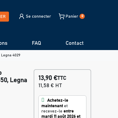
Se connecter
Panier
HER
0
ons
FAQ
Contact
, Legna 4029
o
13,90 €
TTC
650, Legna
11,58 € HT
Achetez-le
maintenant
et
recevez-le
entre
mardi 11 août 2026 et