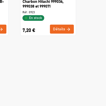
CB-
Charbon Hitachi 999036,
999038 et 999071
Réf :
0923
En stock
Détails
7,20 €