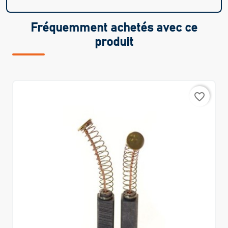
Fréquemment achetés avec ce
produit
favorite_border