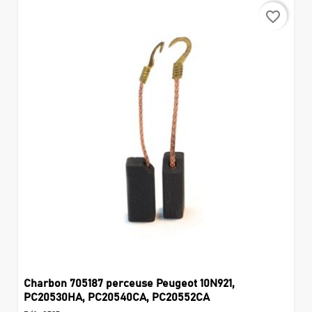
favorite_border
Charbon 705187 perceuse Peugeot 10N921,
PC20530HA, PC20540CA, PC20552CA