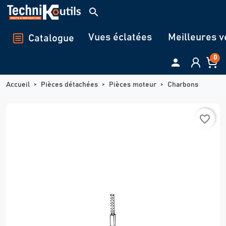
Panneau de gestion des cookies
search
Vues éclatées
Meilleures v
Catalogue
0

Accueil
Pièces détachées
Pièces moteur
Charbons
favorite_border