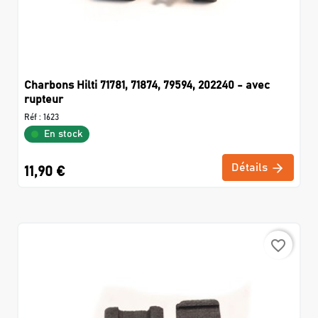
Charbons Hilti 71781, 71874, 79594, 202240 - avec
rupteur
Réf :
1623
En stock
Détails
11,90 €
favorite_border