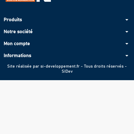
arrow_drop_down
Produits
arrow_drop_down
Notre société
arrow_drop_down
Mon compte
arrow_drop_down
Informations
Site réalisée par
si-developpement.fr
- Tous droits réservés -
SIDev