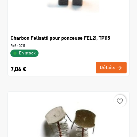
Charbon Felisatti pour ponceuse FEL21, TP115
Réf :
0711
En stock
Détails
7,06 €
favorite_border