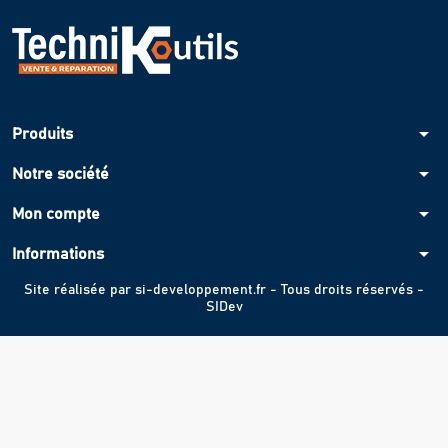
arrow_drop_down
Produits
arrow_drop_down
Notre société
arrow_drop_down
Mon compte
arrow_drop_down
Informations
Site réalisée par
si-developpement.fr
- Tous droits réservés -
SIDev