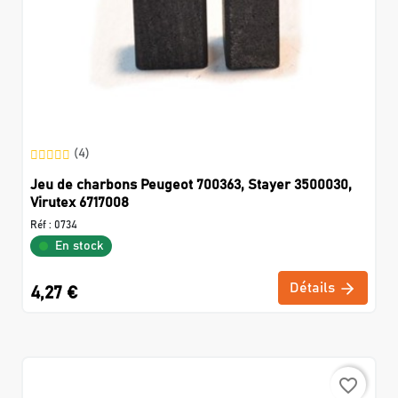
(4)
Jeu de charbons Peugeot 700363, Stayer 3500030,
Virutex 6717008
Réf :
0734
En stock
Détails
4,27 €
favorite_border