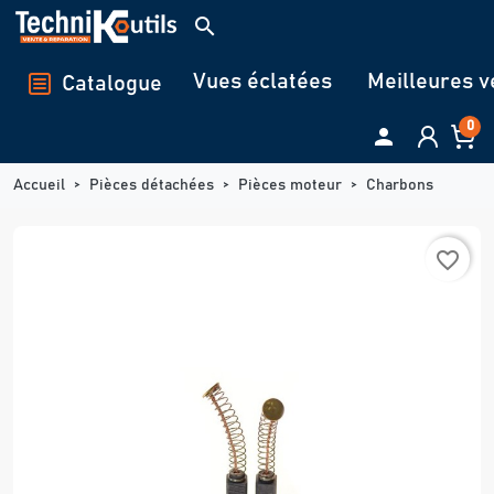
Panneau de gestion des cookies
search
Vues éclatées
Meilleures v
Catalogue
0

Accueil
Pièces détachées
Pièces moteur
Charbons
favorite_border