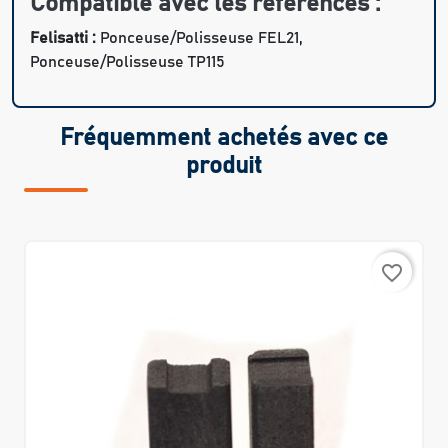
Compatible avec les références :
Felisatti :
Ponceuse/Polisseuse FEL21,
Ponceuse/Polisseuse TP115
Fréquemment achetés avec ce
produit
favorite_border