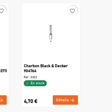
rite_border
favorite_border
Charbon Black & Decker
3711
904764
Réf :
0202
En stock
Détails
4,70 €