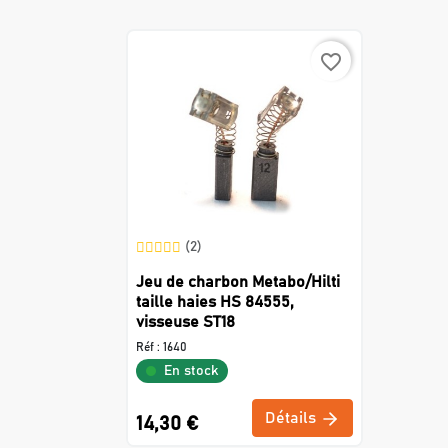
favorite_border
(2)
Jeu de charbon Metabo/Hilti
taille haies HS 84555,
visseuse ST18
Réf :
1640
En stock
Détails
14,30 €