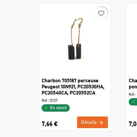
favorite_border
Charbon 705187 perceuse
Cha
Peugeot 10N921, PC20530HA,
pon
PC20540CA, PC20552CA
Réf :
Réf :
0727
En stock
Détails
7,66 €
7,0