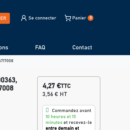
Se connecter
Panier
HER
0
ons
FAQ
Contact
6717008
00363,
4,27 €
TTC
17008
3,56 € HT
Commandez avant
10 heures et 15
minutes
et recevez-le
entre demain et