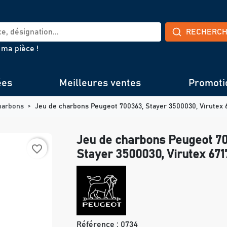
RECHERC
 ma pièce !
ées
Meilleures ventes
Promoti
harbons
Jeu de charbons Peugeot 700363, Stayer 3500030, Virutex 
Jeu de charbons Peugeot 7
favorite_border
Stayer 3500030, Virutex 67
Référence :
0734