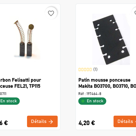
favorite_border
favo
(1)
rbon Felisatti pour
Patin mousse ponceuse
ceuse FEL21, TP115
Makita BO3700, BO3710, BO
0711
Réf :
197464-8
En stock
En stock
Détails
Détails
6 €
4,20 €