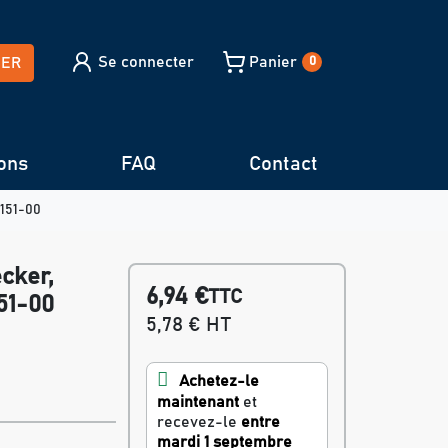
Se connecter
Panier
HER
0
ons
FAQ
Contact
0151-00
cker,
6,94 €
TTC
51-00
5,78 € HT
Achetez-le
maintenant
et
recevez-le
entre
mardi 1 septembre