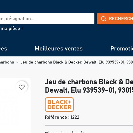
RECHERC
 ma pièce !
ées
Meilleures ventes
Promoti
harbons
Jeu de charbons Black & Decker, Dewalt, Elu 939539-01, 93
Jeu de charbons Black & De
favorite_border
Dewalt, Elu 939539-01, 9301
Référence :
1222