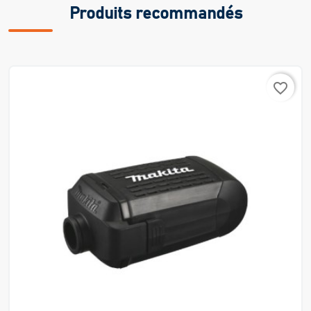
Produits recommandés
favorite_border