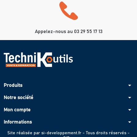
Appelez-nous au 03 29 55 17 13
arrow_drop_down
Produits
arrow_drop_down
Notre société
arrow_drop_down
Mon compte
arrow_drop_down
Informations
Site réalisée par
si-developpement.fr
- Tous droits réservés -