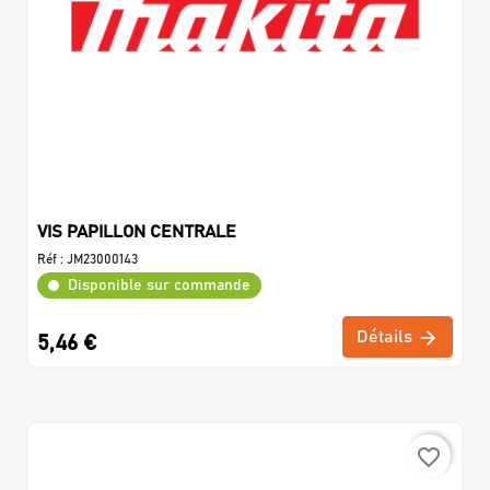
VIS PAPILLON CENTRALE
Réf :
JM23000143
Disponible sur commande
Détails
5,46 €
favorite_border