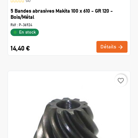
(2)
5 Bandes abrasives Makita 100 x 610 - GR 120 -
Bois/Métal
Réf :
P-36924
En stock
Détails
14,40 €
favorite_border