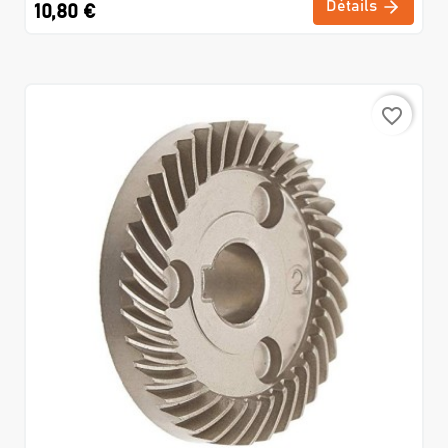
Détails
10,80 €
favorite_border