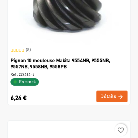
(8)
Pignon 10 meuleuse Makita 9554NB, 9555NB,
9557NB, 9558NB, 9558PB
Réf :
227464-5
En stock
Détails
6,24 €
favorite_border