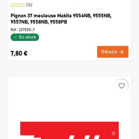
(16)
Pignon 37 meuleuse Makita 9554NB, 9555NB,
9557NB, 9558NB, 9558PB
Réf :
227505-7
En stock
Détails
7,80 €
favorite_border