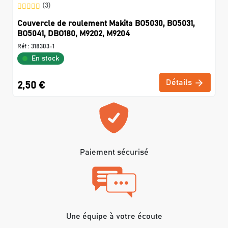
(3)
Couvercle de roulement Makita BO5030, BO5031,
BO5041, DBO180, M9202, M9204
Réf :
318303-1
En stock
Détails
2,50 €
Paiement sécurisé
Une équipe à votre écoute