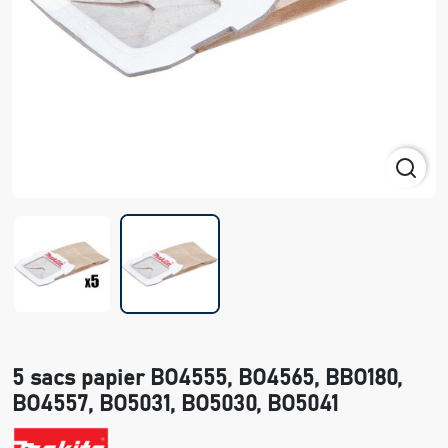
5 sacs papier BO4555, BO4565, BBO180,
BO4557, BO5031, BO5030, BO5041