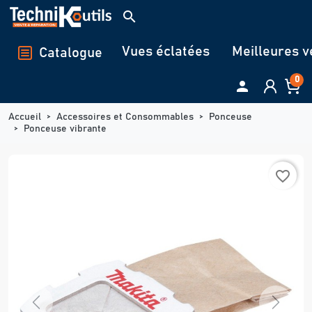
Panneau de gestion des cookies
search
Vues éclatées
Meilleures v
Catalogue
0

Accueil
Accessoires et Consommables
Ponceuse
Ponceuse vibrante
favorite_border
Previous
Next