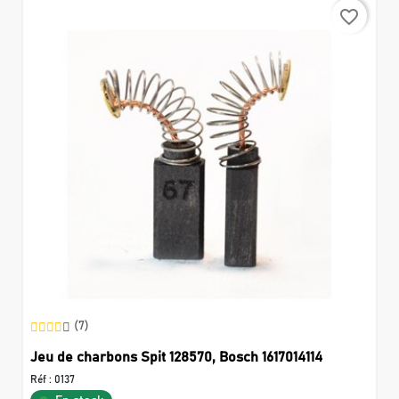
favorite_border
(7)
Jeu de charbons Spit 128570, Bosch 1617014114
Réf :
0137