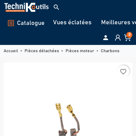
Panneau de gestion des cookies
search
Vues éclatées
Meilleures v
Catalogue
0

Accueil
Pièces détachées
Pièces moteur
Charbons
favorite_border