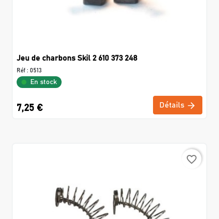
Jeu de charbons Skil 2 610 373 248
Réf :
0513
En stock
Détails
7,25 €
favorite_border