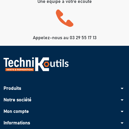
Une équipe à votre écoute
Appelez-nous au 03 29 55 17 13
arrow_drop_down
Produits
arrow_drop_down
Notre société
arrow_drop_down
Mon compte
arrow_drop_down
Informations