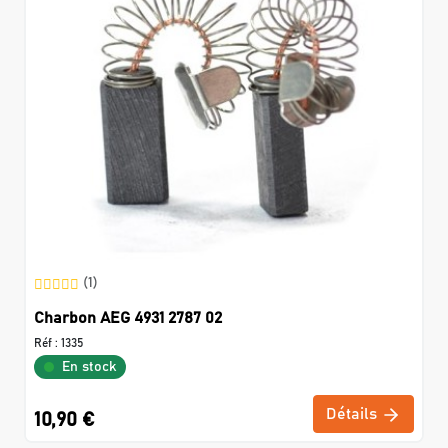
(1)
Charbon AEG 4931 2787 02
Réf :
1335
En stock
Détails
10,90 €