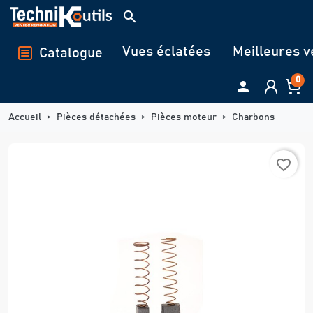
Panneau de gestion des cookies
search
Vues éclatées
Meilleures v
Catalogue
0

Accueil
Pièces détachées
Pièces moteur
Charbons
favorite_border