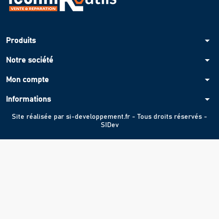
arrow_drop_down
Produits
arrow_drop_down
Notre société
arrow_drop_down
Mon compte
arrow_drop_down
Informations
Site réalisée par
si-developpement.fr
- Tous droits réservés -
SIDev