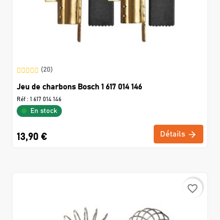
(20)
Jeu de charbons Bosch 1 617 014 146
Réf :
1 617 014 146
En stock
Détails
13,90 €
favorite_border