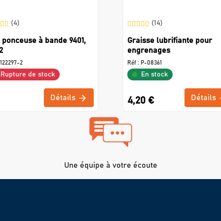
(4)
(14)
 ponceuse à bande 9401,
Graisse lubrifiante pour
2
engrenages
122297-2
Réf :
P-08361
Rupture de stock
En stock
Détails
Détails
4,20 €
Une équipe à votre écoute