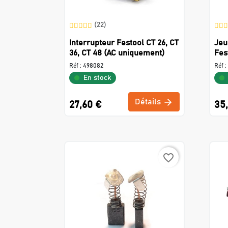
(22)
Interrupteur Festool CT 26, CT
Jeu
36, CT 48 (AC uniquement)
Fes
Réf :
498082
Réf :
En stock
Détails
27,60 €
35
favorite_border