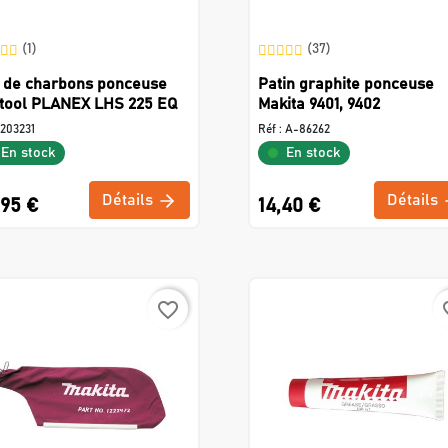
(1)
(37)
 de charbons ponceuse
Patin graphite ponceuse
tool PLANEX LHS 225 EQ
Makita 9401, 9402
203231
Réf :
A-86262
En stock
En stock
Détails
Détails
,95 €
14,40 €
favorite_border
favo