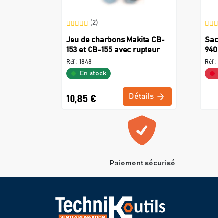
(2)
Jeu de charbons Makita CB-
Sac
153 et CB-155 avec rupteur
940
Réf :
1848
Réf :
En stock
Détails
10,85 €
Paiement sécurisé