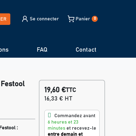
Se connecter
Panier
HER
0
ons
FAQ
Contact
 Festool
19,60 €
TTC
16,33 € HT
Commandez avant
6 heures et 23
estool :
minutes
et recevez-le
entre demain et