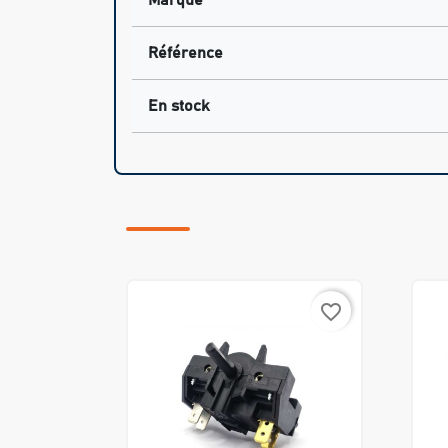
Marque
Référence
En stock
favorite_border