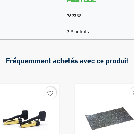
769388
2 Produits
Fréquemment achetés avec ce produit
favorite_border
favo