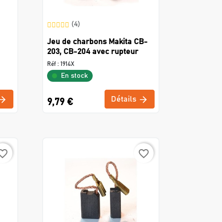
(4)
Jeu de charbons Makita CB-
203, CB-204 avec rupteur
Réf :
1914X
En stock
Détails
9,79 €
rite_border
favorite_border