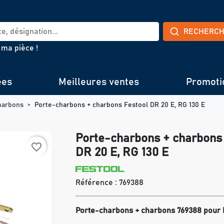
RECHERC
 ma pièce !
ées
Meilleures ventes
Promoti
harbons
Porte-charbons + charbons Festool DR 20 E, RG 130 E
Porte-charbons + charbons
favorite_border
DR 20 E, RG 130 E
Référence :
769388
Porte-charbons + charbons 769388 pour F