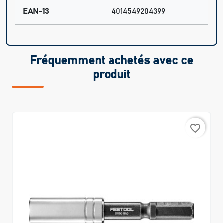
EAN-13
4014549204399
Fréquemment achetés avec ce
produit
favorite_border