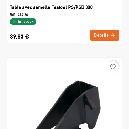
Table avec semelle Festool PS/PSB 300
Réf :
494166
En stock
Détails
39,83 €
favorite_border