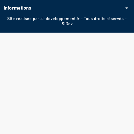
arrow_drop_down
Informations
Site réalisée par
si-developpement.fr
- Tous droits réservés -
SIDev