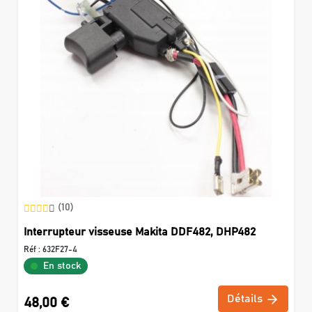
(10)
Interrupteur visseuse Makita DDF482, DHP482
Réf :
632F27-4
En stock
Détails
48,00 €