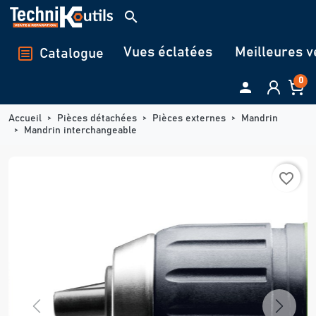
Panneau de gestion des cookies
search
Vues éclatées
Meilleures v
Catalogue
0

Accueil
Pièces détachées
Pièces externes
Mandrin
Mandrin interchangeable
favorite_border
Previous
Next