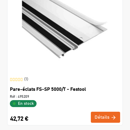
(1)
Pare-éclats FS-SP 5000/T - Festool
Réf :
495209
En stock
Détails
42,72 €