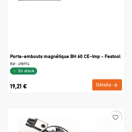
Porte-embouts magnétique BH 60 CE-Imp - Festool
Réf :
498974
En stock
Détails
19,21 €
favorite_border