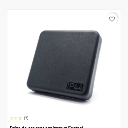
favorite_border
(7)