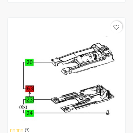
favorite_border
(7)