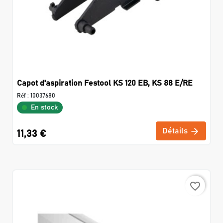
Capot d'aspiration Festool KS 120 EB, KS 88 E/RE
Réf :
10037680
En stock
Détails
11,33 €
favorite_border