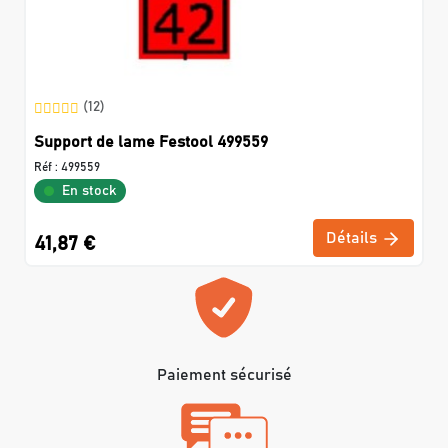
(12)
Support de lame Festool 499559
Réf :
499559
En stock
Détails
41,87 €
Paiement sécurisé