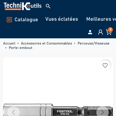
Panneau de gestion des cookies
search
Vues éclatées
Meilleures v
Catalogue
0

Accueil
Accessoires et Consommables
Perceuse/Visseuse
Porte-embout
favorite_border
Previous
Next