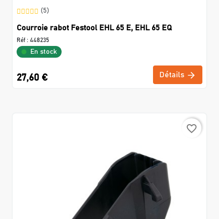
(5)
Courroie rabot Festool EHL 65 E, EHL 65 EQ
Réf :
448235
En stock
Détails
27,60 €
favorite_border