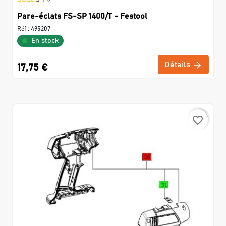
Pare-éclats FS-SP 1400/T - Festool
Réf :
495207
En stock
Détails
17,75 €
favorite_border