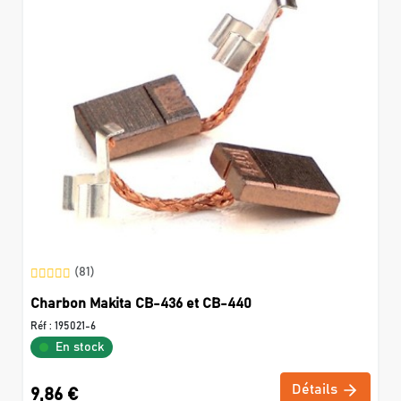
(81)
Charbon Makita CB-436 et CB-440
Réf :
195021-6
En stock
Détails
9,86 €