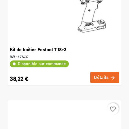
Kit de boîtier Festool T 18+3
Réf :
497437
Disponible sur commande
Détails
38,22 €
favorite_border