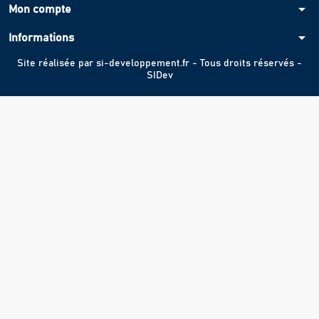
arrow_drop_down
Mon compte
arrow_drop_down
Informations
Site réalisée par
si-developpement.fr
- Tous droits réservés -
SIDev