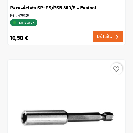
Pare-éclats SP-PS/PSB 300/5 - Festool
Réf :
490120
En stock
Détails
10,50 €
favorite_border