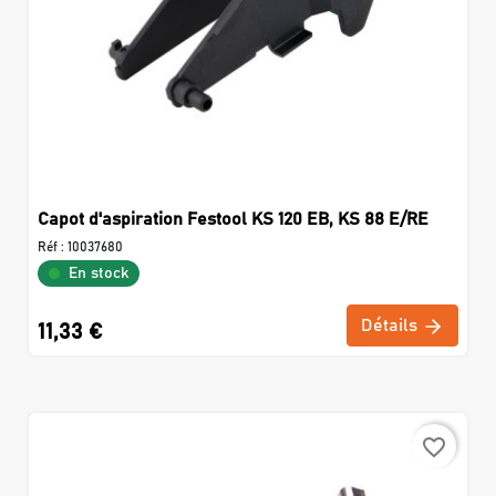
Capot d'aspiration Festool KS 120 EB, KS 88 E/RE
Réf :
10037680
En stock
Détails
11,33 €
favorite_border