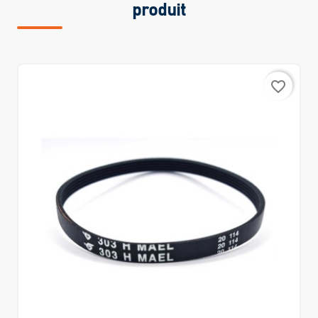
produit
favorite_border