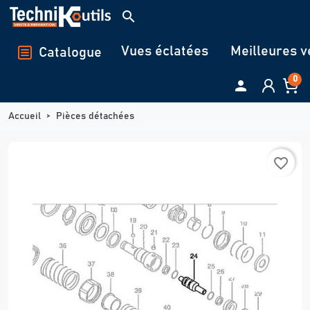
Panneau de gestion des cookies
search
Vues éclatées
Meilleures v
Catalogue
0

Accueil
Pièces détachées
favorite_border