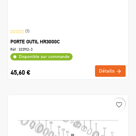
(1)
PORTE OUTIL HR3000C
Réf :
323912-3
Disponible sur commande
Détails
45,60 €
favorite_border