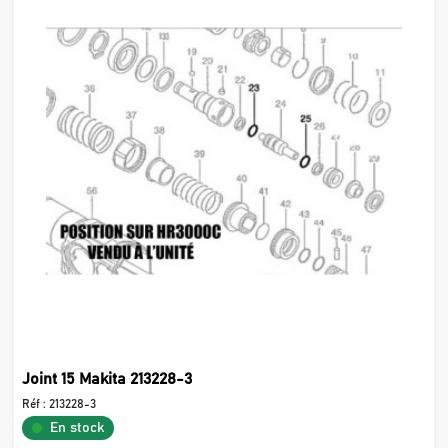
Joint 15 Makita 213228-3
Réf :
213228-3
En stock