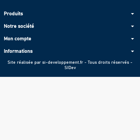
arrow_drop_down
Produits
arrow_drop_down
Notre société
arrow_drop_down
Mon compte
arrow_drop_down
Informations
Site réalisée par
si-developpement.fr
- Tous droits réservés -
SIDev