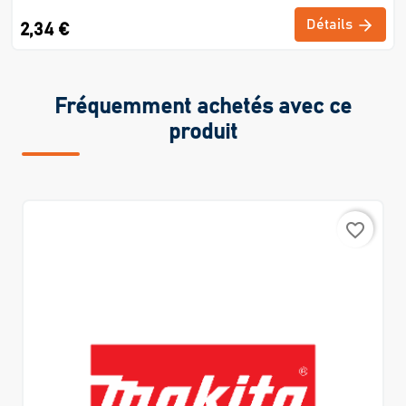
Détails
2,34 €
Fréquemment achetés avec ce
produit
favorite_border