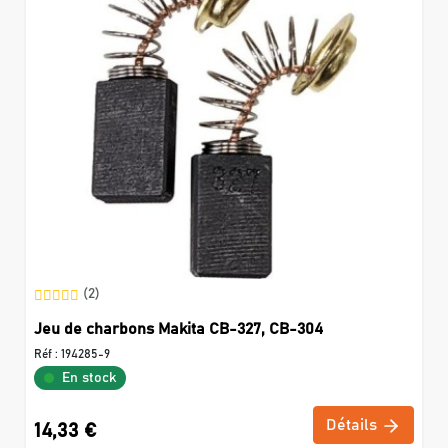
(2)
Jeu de charbons Makita CB-327, CB-304
Réf :
194285-9
En stock
Détails
14,33 €