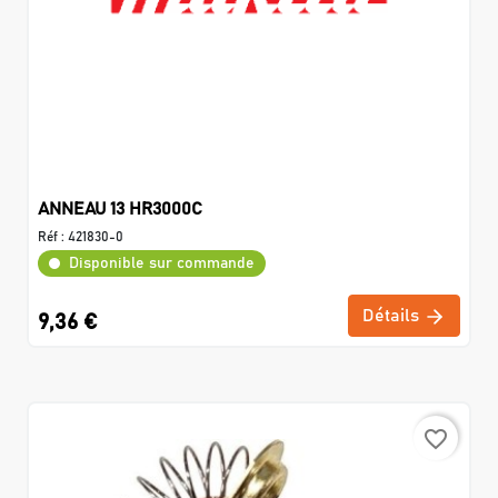
ANNEAU 13 HR3000C
Réf :
421830-0
Disponible sur commande
Détails
9,36 €
favorite_border