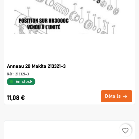
Anneau 20 Makita 213321-3
Réf :
213321-3
En stock
Détails
11,08 €
favorite_border