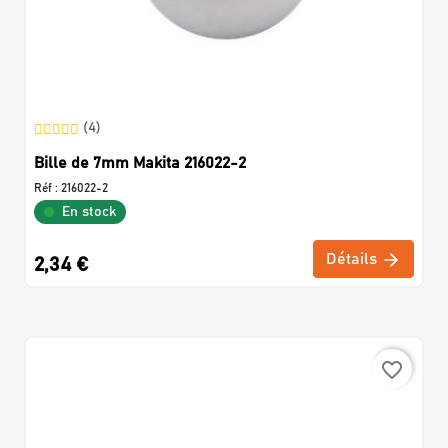
(4)
Bille de 7mm Makita 216022-2
Réf :
216022-2
En stock
Détails
2,34 €
favorite_border