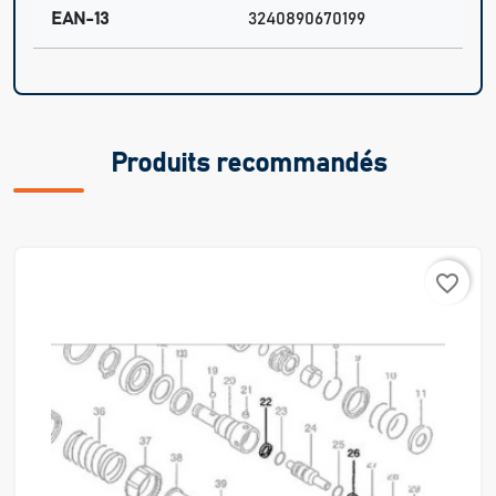
EAN-13
3240890670199
Produits recommandés
favorite_border