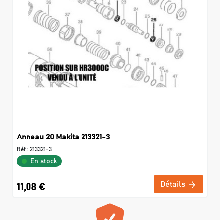
Anneau 20 Makita 213321-3
Réf :
213321-3
En stock
Détails
11,08 €