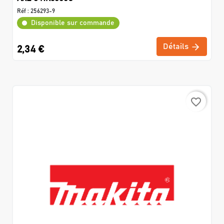
Réf :
256293-9
Disponible sur commande
Détails
2,34 €
favorite_border