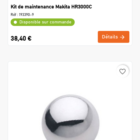
Kit de maintenance Makita HR3000C
Réf :
193390-9
Disponible sur commande
Détails
38,40 €
favorite_border