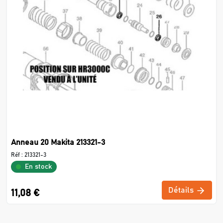
Anneau 20 Makita 213321-3
Réf :
213321-3
En stock
Détails
11,08 €