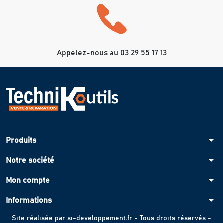
Appelez-nous au 03 29 55 17 13
arrow_drop_down
Produits
arrow_drop_down
Notre société
arrow_drop_down
Mon compte
arrow_drop_down
Informations
Site réalisée par
si-developpement.fr
- Tous droits réservés -