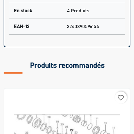
En stock
4 Produits
EAN-13
3240890596154
Produits recommandés
favorite_border