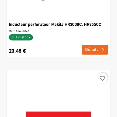
Inducteur perforateur Makita HR3000C, HR3550C
Réf :
634348-4
En stock
Détails
23,45 €
favorite_border