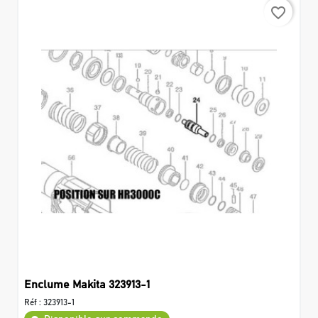
favorite_border
Enclume Makita 323913-1
Réf :
323913-1