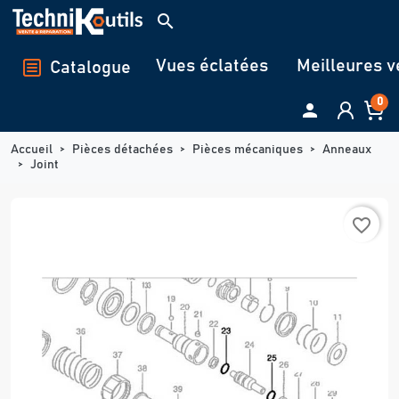
Panneau de gestion des cookies
search
Vues éclatées
Meilleures v
Catalogue
0

Accueil
Pièces détachées
Pièces mécaniques
Anneaux
Joint
favorite_border