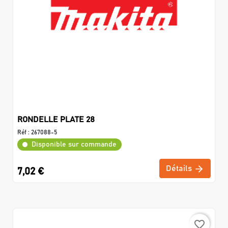
RONDELLE PLATE 28
Réf :
267088-5
Disponible sur commande
Détails
7,02 €
favorite_border