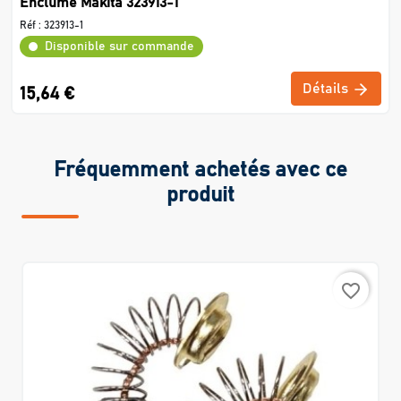
Enclume Makita 323913-1
Réf :
323913-1
Disponible sur commande
Détails
15,64 €
Fréquemment achetés avec ce
produit
favorite_border