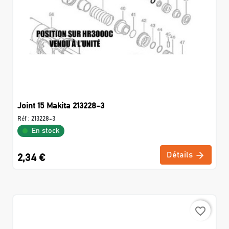
Joint 15 Makita 213228-3
Réf :
213228-3
En stock
Détails
2,34 €
favorite_border