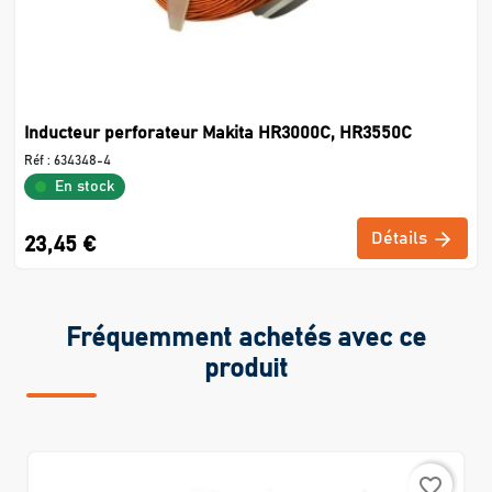
Inducteur perforateur Makita HR3000C, HR3550C
Réf :
634348-4
En stock
Détails
23,45 €
Fréquemment achetés avec ce
produit
favorite_border