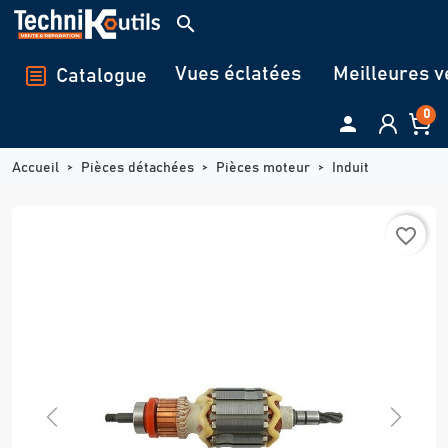
Panneau de gestion des cookies
search
Vues éclatées
Meilleures v
Catalogue
0

Accueil
Pièces détachées
Pièces moteur
Induit
favorite_border
Previous
Next