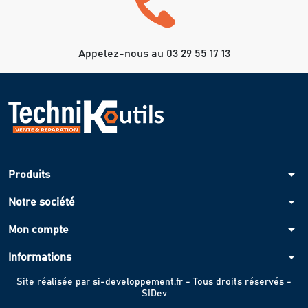
Appelez-nous au 03 29 55 17 13
arrow_drop_down
Produits
arrow_drop_down
Notre société
arrow_drop_down
Mon compte
arrow_drop_down
Informations
Site réalisée par
si-developpement.fr
- Tous droits réservés -
SIDev