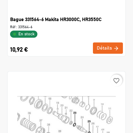
Bague 331564-6 Makita HR3000C, HR3550C
Réf :
331564-6
En stock
Détails
10,92 €
favorite_border