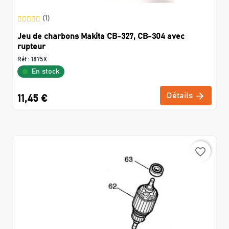
(1)
Jeu de charbons Makita CB-327, CB-304 avec
rupteur
Réf :
1875X
En stock
Détails
11,45 €
favorite_border