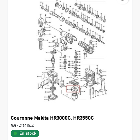
Couronne Makita HR3000C, HR3550C
Réf :
417010-4
En stock