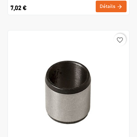
Détails
7,02 €
favorite_border