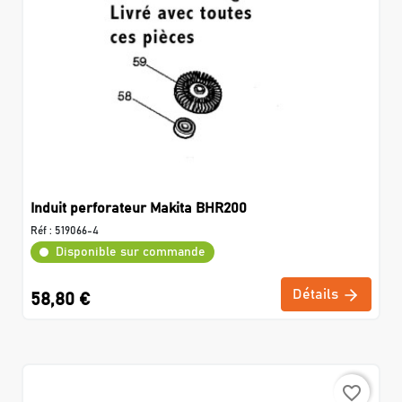
Induit perforateur Makita BHR200
Réf :
519066-4
Disponible sur commande
Détails
58,80 €
favorite_border