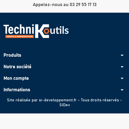
Appelez-nous au 03 29 55 17 13
arrow_drop_down
Produits
arrow_drop_down
Notre société
arrow_drop_down
Mon compte
arrow_drop_down
Informations
Site réalisée par
si-developpement.fr
- Tous droits réservés -
SIDev