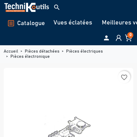
Panneau de gestion des cookies
search
Vues éclatées
Meilleures v
Catalogue
0

Accueil
Pièces détachées
Pièces électriques
Pièces électronique
favorite_border