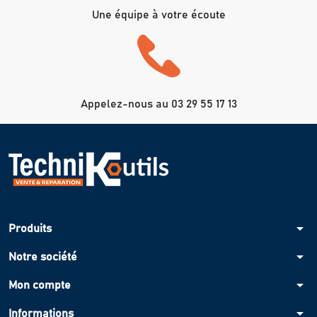
Une équipe à votre écoute
Appelez-nous au 03 29 55 17 13
arrow_drop_down
Produits
arrow_drop_down
Notre société
arrow_drop_down
Mon compte
arrow_drop_down
Informations