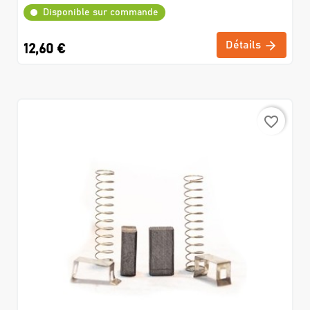
Disponible sur commande
Détails
12,60 €
favorite_border