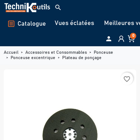
Panneau de gestion des cookies
search
Vues éclatées
Meilleures v
Catalogue
0

Accueil
Accessoires et Consommables
Ponceuse
Ponceuse excentrique
Plateau de ponçage
favorite_border