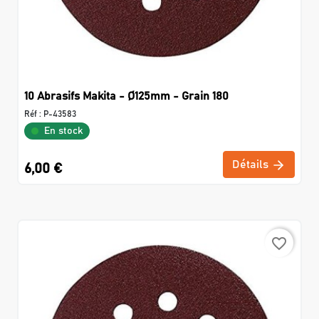
10 Abrasifs Makita - Ø125mm - Grain 180
Réf :
P-43583
En stock
Détails
6,00 €
favorite_border