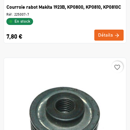
Courroie rabot Makita 1923B, KP0800, KP0810, KP0810C
Réf :
225007-7
En stock
Détails
7,80 €
favorite_border