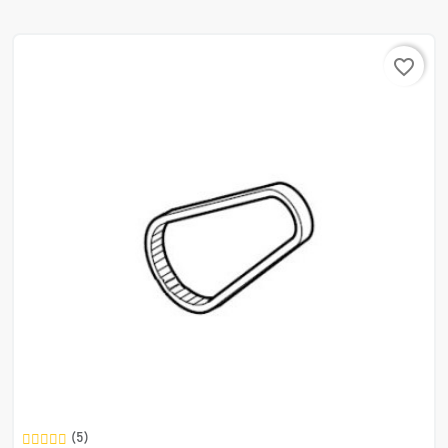
favorite_border
(5)