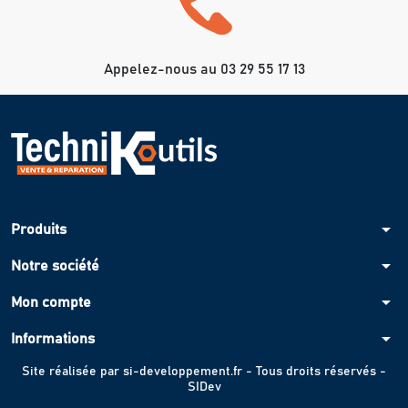
Appelez-nous au 03 29 55 17 13
arrow_drop_down
Produits
arrow_drop_down
Notre société
arrow_drop_down
Mon compte
arrow_drop_down
Informations
Site réalisée par
si-developpement.fr
- Tous droits réservés -
SIDev