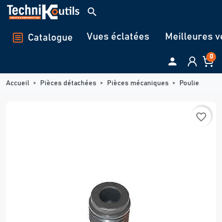
Panneau de gestion des cookies
search
Vues éclatées
Meilleures v
Catalogue
0

Accueil
Pièces détachées
Pièces mécaniques
Poulie
favorite_border