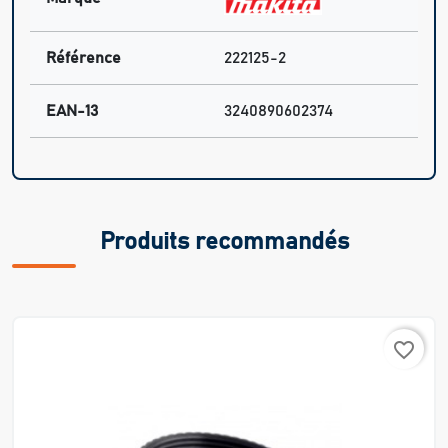
Référence
222125-2
EAN-13
3240890602374
Produits recommandés
favorite_border