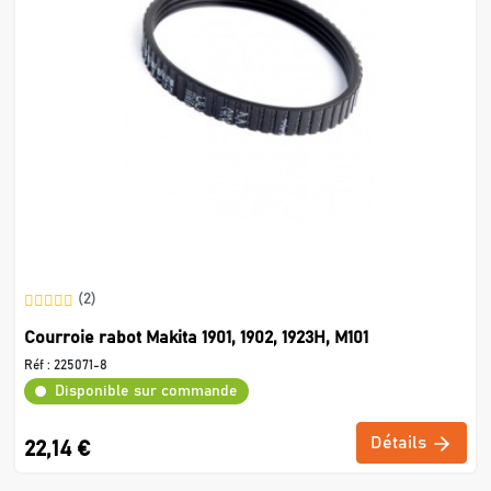
(2)
Courroie rabot Makita 1901, 1902, 1923H, M101
Réf :
225071-8
Disponible sur commande
Détails
22,14 €