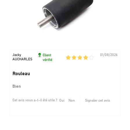
Jacky
01/08/2026
Client
AUCHARLES
vérifié
Rouleau
Bien
Cet avis vous a-t-il été utile ?
Oui
Non
Signaler cet avis