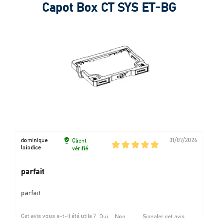
Capot Box CT SYS ET-BG
dominique
31/07/2026
Client
loiodice
vérifié
parfait
parfait
Cet avis vous a-t-il été utile ?
Oui
Non
Signaler cet avis