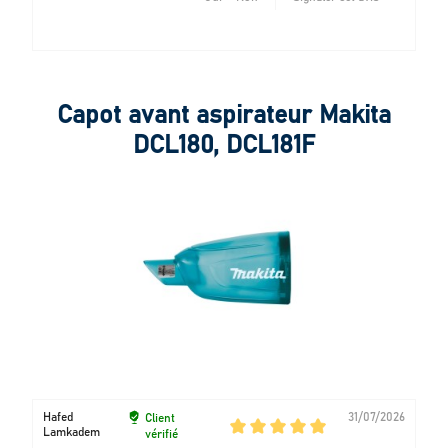
Capot avant aspirateur Makita
DCL180, DCL181F
Hafed
31/07/2026
Client
Lamkadem
vérifié