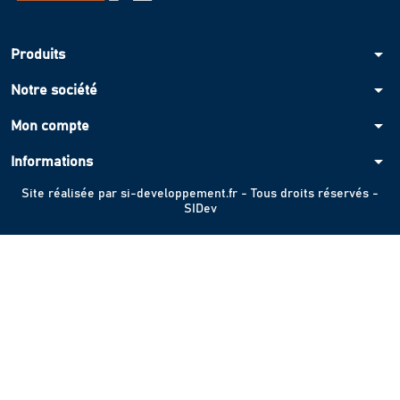
arrow_drop_down
Produits
arrow_drop_down
Notre société
arrow_drop_down
Mon compte
arrow_drop_down
Informations
Site réalisée par
si-developpement.fr
- Tous droits réservés -
SIDev