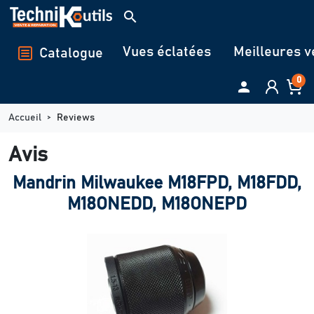
Panneau de gestion des cookies
search
Vues éclatées
Meilleures v
Catalogue
0

Accueil
Reviews
Avis
Mandrin Milwaukee M18FPD, M18FDD,
M18ONEDD, M18ONEPD