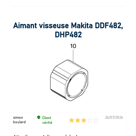
Aimant visseuse Makita DDF482,
DHP482
simon
26/07/2026
Client
boulard
vérifié