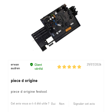
erwan
29/07/2026
Client
audren
vérifié
piece d origine
piece d origine festool
Cet avis vous a-t-il été utile ?
Oui
Non
Signaler cet avis