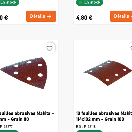
En stock
En stock
Détails
Détails
0 €
4,80 €
favorite_border
favo
feuilles abrasives Makita -
10 feuilles abrasives Makit
mm - Grain 80
114x102 mm - Grain 100
P-33277
Réf :
P-33118