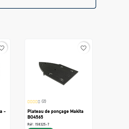
rite_border
favorite_border
(2)
a -
Plateau de ponçage Makita
BO4565
Réf :
158325-7