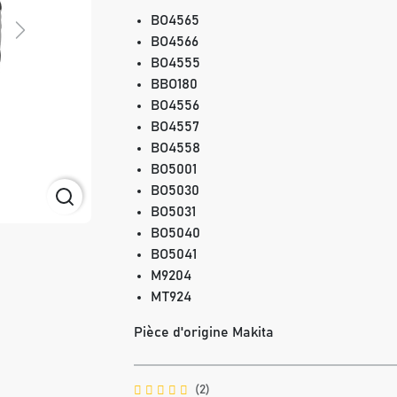
BO4565
Next
BO4566
BO4555
BBO180
BO4556
BO4557
BO4558
BO5001
BO5030
BO5031
BO5040
BO5041
M9204
MT924
Pièce d'origine Makita
(2)