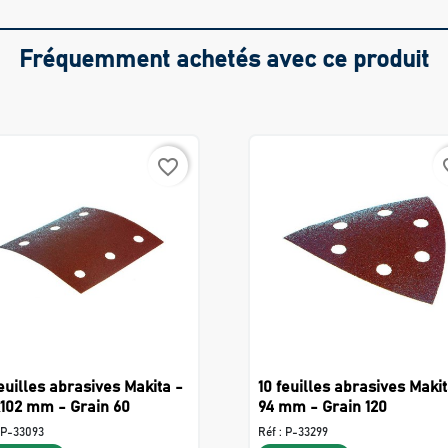
Fréquemment achetés avec ce produit
favorite_border
favo
feuilles abrasives Makita -
10 feuilles abrasives Makit
x102 mm - Grain 60
94 mm - Grain 120
P-33093
Réf :
P-33299