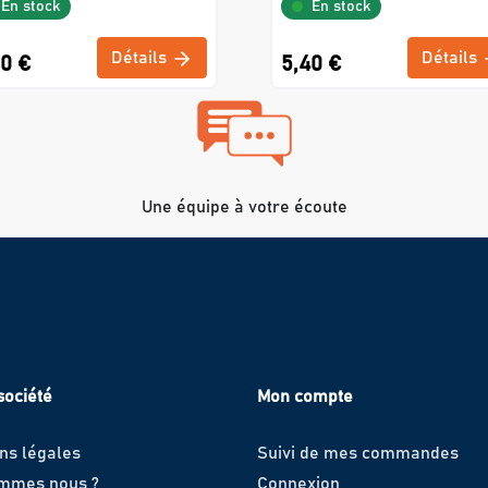
En stock
En stock
Détails
Détails
80 €
5,40 €
Une équipe à votre écoute
société
Mon compte
ns légales
Suivi de mes commandes
ommes nous ?
Connexion