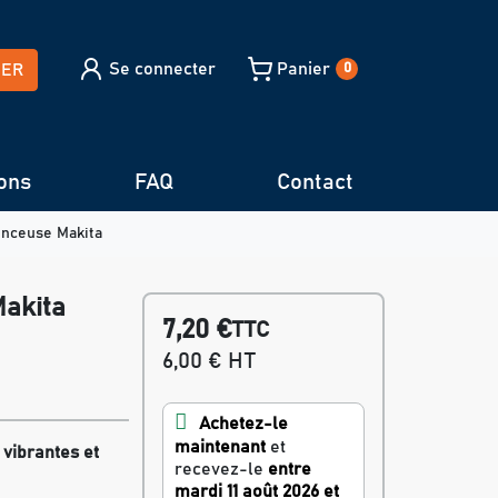
Se connecter
Panier
HER
0
ons
FAQ
Contact
onceuse Makita
Makita
7,20 €
TTC
6,00 € HT
Achetez-le
maintenant
et
vibrantes et
recevez-le
entre
mardi 11 août 2026 et