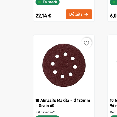
En stock
Détails
22,14 €
6,0
favorite_border
10 Abrasifs Makita - Ø 125mm
10 
- Grain 60
94 
Réf :
P-43549
Réf :