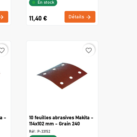
En stock
Détails
11,40 €
rite_border
favorite_border
a -
10 feuilles abrasives Makita -
114x102 mm - Grain 240
Réf :
P-33152