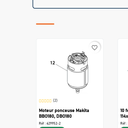
favorite_border
(2)
Moteur ponceuse Makita
10 
BBO180, DBO180
114
Réf :
629952-2
Réf :