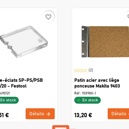
favorite_border
favo
(2)
e-éclats SP-PS/PSB
Patin acier avec liège
/20 - Festool
ponceuse Makita 9403
490121
Réf :
150980-1
En stock
En stock
Détails
Détails
51 €
13,20 €