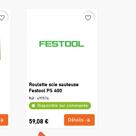
rite_border
favorite_border
Roulette scie sauteuse
Festool PS 400
Réf :
497574
Disponible sur commande
Détails
59,08 €