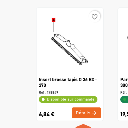
favorite_border
Insert brosse tapis D 36 BD-
Par
270
300
Réf :
478849
Réf :
Disponible sur commande
Détails
6,84 €
19,