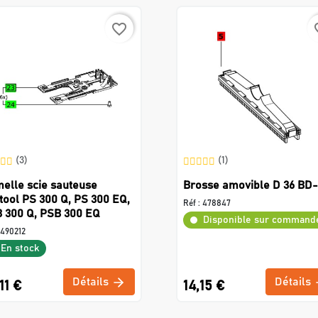
favorite_border
favo
(3)
(1)
elle scie sauteuse
Brosse amovible D 36 BD
tool PS 300 Q, PS 300 EQ,
Réf :
478847
 300 Q, PSB 300 EQ
Disponible sur command
490212
En stock
Détails
Détails
11 €
14,15 €