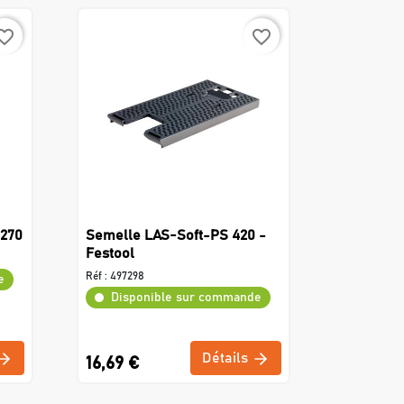
rite_border
favorite_border
-270
Semelle LAS-Soft-PS 420 -
Festool
Réf :
497298
e
Disponible sur commande
Détails
16,69 €