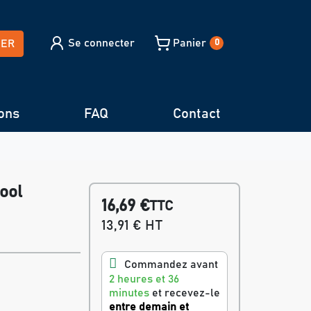
Se connecter
Panier
HER
0
ons
FAQ
Contact
ool
16,69 €
TTC
13,91 € HT
Commandez avant
2 heures et 36
minutes
et recevez-le
entre demain et