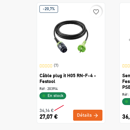
-20,7%
favorite_border
(7)
Câble plug it H05 RN-F-4 -
Sem
Festool
Fes
PSB
Réf :
203914
Réf :
En stock
34,14 €
Détails
27,07 €
36,