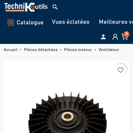
Panneau de gestion des cookies
search
Vues éclatées
Meilleures v
Catalogue
0

Accueil
Pièces détachées
Pièces moteur
Ventilateur
favorite_border