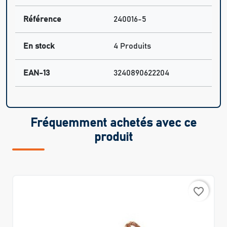
Référence
240016-5
En stock
4 Produits
EAN-13
3240890622204
Fréquemment achetés avec ce
produit
favorite_border