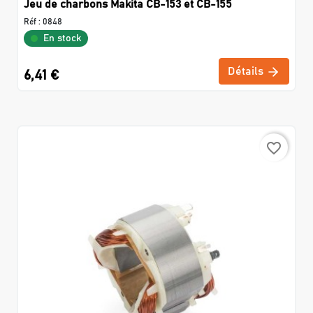
Jeu de charbons Makita CB-153 et CB-155
Réf :
0848
En stock
Détails
6,41 €
favorite_border