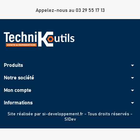
Appelez-nous au 03 29 55 17 13
arrow_drop_down
Produits
arrow_drop_down
Notre société
arrow_drop_down
Mon compte
arrow_drop_down
Informations
Site réalisée par
si-developpement.fr
- Tous droits réservés -
SIDev