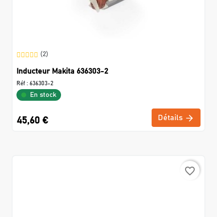
(2)
Inducteur Makita 636303-2
Réf :
636303-2
En stock
Détails
45,60 €
favorite_border