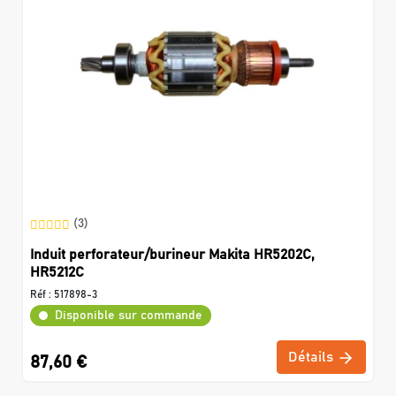
(3)
Induit perforateur/burineur Makita HR5202C,
HR5212C
Réf :
517898-3
Disponible sur commande
Détails
87,60 €