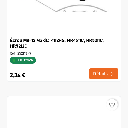
Écrou M8-12 Makita 4112HS, HR4511C, HR5211C,
HR5212C
Réf :
252178-7
En stock
Détails
2,34 €
favorite_border