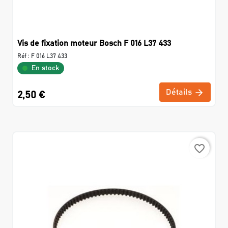
Vis de fixation moteur Bosch F 016 L37 433
Réf :
F 016 L37 433
En stock
Détails
2,50 €
favorite_border