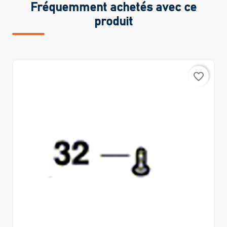
Fréquemment achetés avec ce
produit
favorite_border