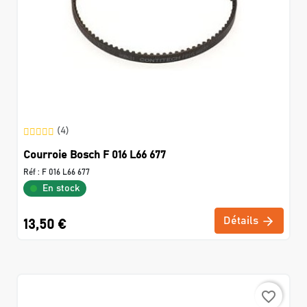
(4)
Courroie Bosch F 016 L66 677
Réf :
F 016 L66 677
En stock
Détails
13,50 €
favorite_border