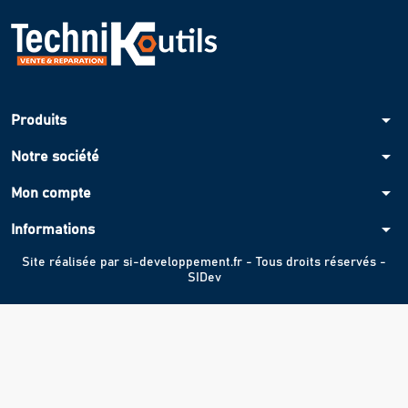
arrow_drop_down
Produits
arrow_drop_down
Notre société
arrow_drop_down
Mon compte
arrow_drop_down
Informations
Site réalisée par
si-developpement.fr
- Tous droits réservés -
SIDev