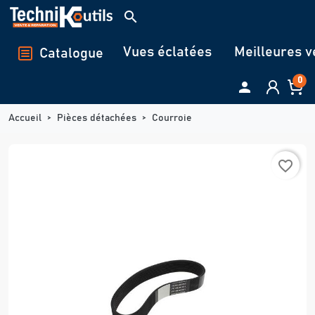
Panneau de gestion des cookies
search
Vues éclatées
Meilleures v
Catalogue
0

Accueil
Pièces détachées
Courroie
favorite_border