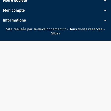
arrow_drop_down
Notre société
arrow_drop_down
Mon compte
arrow_drop_down
Informations
Site réalisée par
si-developpement.fr
- Tous droits réservés -
SIDev