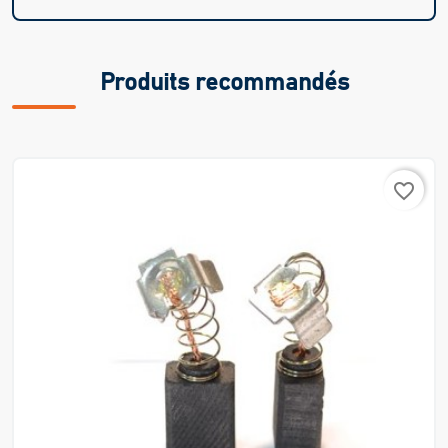
Produits recommandés
favorite_border