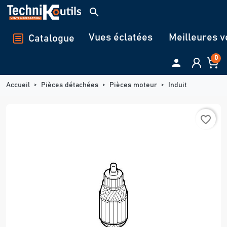
Panneau de gestion des cookies
search
Vues éclatées
Meilleures v
Catalogue
0

Accueil
Pièces détachées
Pièces moteur
Induit
favorite_border