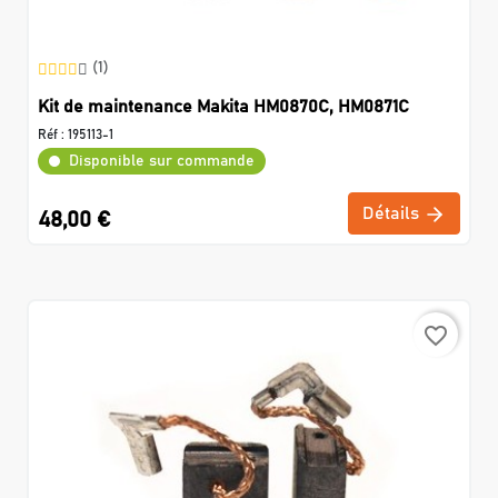
(1)
Kit de maintenance Makita HM0870C, HM0871C
Réf :
195113-1
Disponible sur commande
Détails
48,00 €
favorite_border