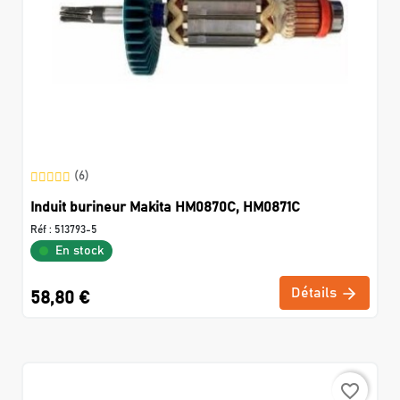
(6)
Induit burineur Makita HM0870C, HM0871C
Réf :
513793-5
En stock
Détails
58,80 €
favorite_border