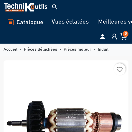
Panneau de gestion des cookies
search
Vues éclatées
Meilleures v
Catalogue
0

Accueil
Pièces détachées
Pièces moteur
Induit
favorite_border