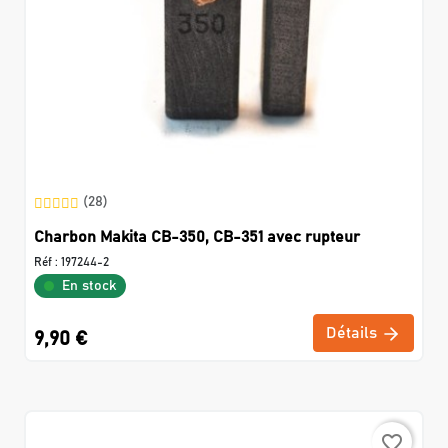
(28)
Charbon Makita CB-350, CB-351 avec rupteur
Réf :
197244-2
En stock
Détails
9,90 €
favorite_border