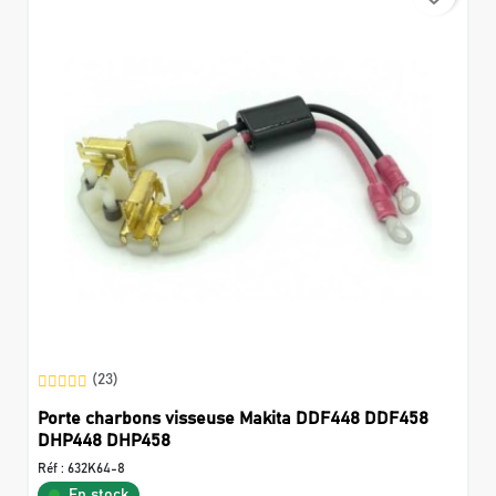
(23)
Porte charbons visseuse Makita DDF448 DDF458
DHP448 DHP458
Réf :
632K64-8
En stock