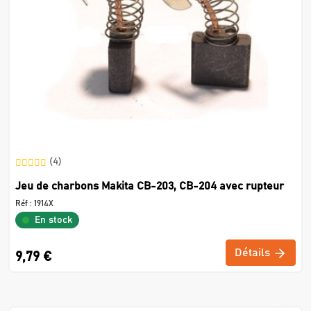
(4)
Jeu de charbons Makita CB-203, CB-204 avec rupteur
Réf :
1914X
En stock
Détails
9,79 €