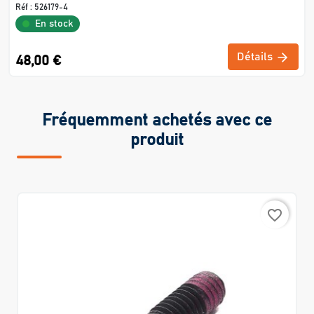
Réf :
526179-4
En stock
Détails
48,00 €
Fréquemment achetés avec ce
produit
favorite_border