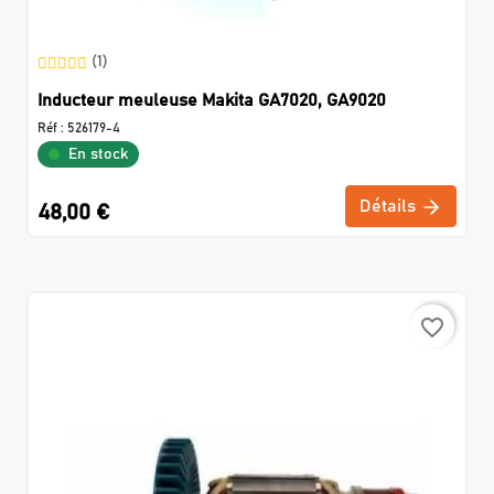
(1)
Inducteur meuleuse Makita GA7020, GA9020
Réf :
526179-4
En stock
Détails
48,00 €
favorite_border