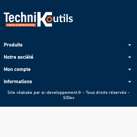
arrow_drop_down
Produits
arrow_drop_down
Notre société
arrow_drop_down
Mon compte
arrow_drop_down
Informations
Site réalisée par
si-developpement.fr
- Tous droits réservés -
SIDev