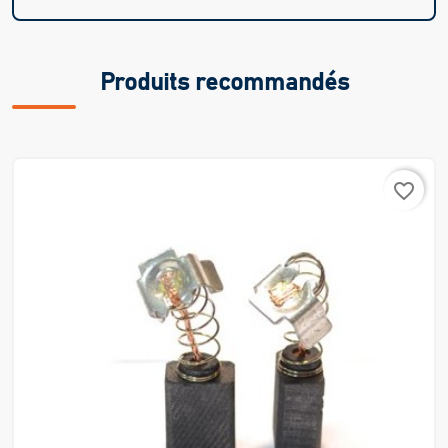
Produits recommandés
favorite_border