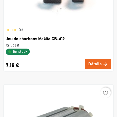
(6)
Jeu de charbons Makita CB-419
Réf :
0861
En stock
Détails
7,18 €
favorite_border