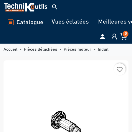
Panneau de gestion des cookies
search
Vues éclatées
Meilleures v
Catalogue
0

Accueil
Pièces détachées
Pièces moteur
Induit
favorite_border