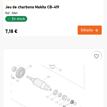
Jeu de charbons Makita CB-419
Réf :
0861
En stock
Détails
7,18 €
favorite_border