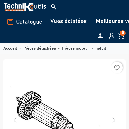
Panneau de gestion des cookies
search
Vues éclatées
Meilleures v
Catalogue
0

Accueil
Pièces détachées
Pièces moteur
Induit
favorite_border
Previous
Next