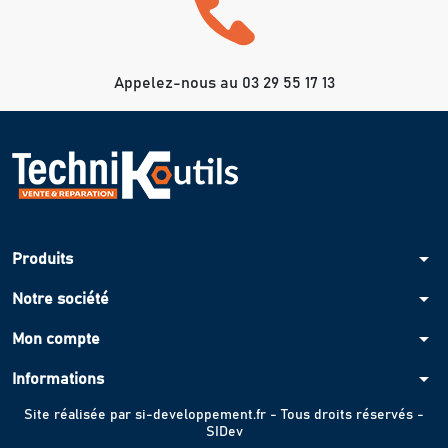
Appelez-nous au 03 29 55 17 13
arrow_drop_down
Produits
arrow_drop_down
Notre société
arrow_drop_down
Mon compte
arrow_drop_down
Informations
Site réalisée par
si-developpement.fr
- Tous droits réservés -
SIDev