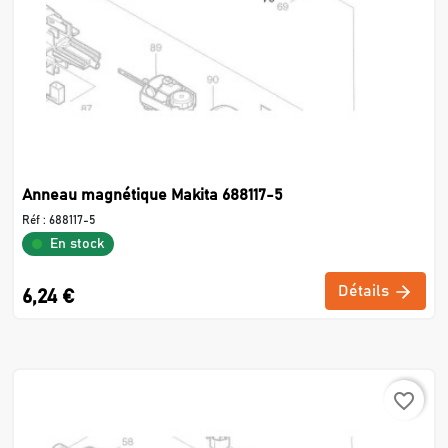
Anneau magnétique Makita 688117-5
Réf :
688117-5
En stock
Détails
6,24 €
favorite_border