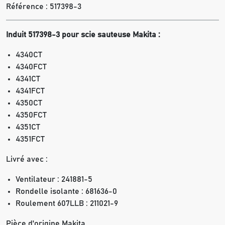
Référence :
517398-3
Induit 517398-3 pour scie sauteuse Makita :
4340CT
4340FCT
4341CT
4341FCT
4350CT
4350FCT
4351CT
4351FCT
Livré avec :
Ventilateur : 241881-5
Rondelle isolante : 681636-0
Roulement 607LLB : 211021-9
Pièce d'origine Makita.