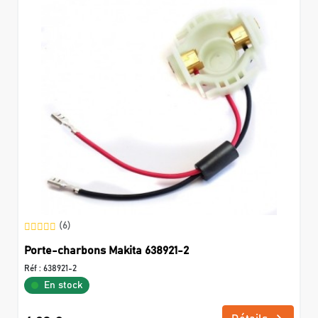
(6)
Porte-charbons Makita 638921-2
Réf :
638921-2
En stock