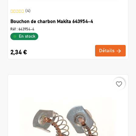
(4)
Bouchon de charbon Makita 643954-4
Réf :
643954-4
En stock
Détails
2,34 €
favorite_border