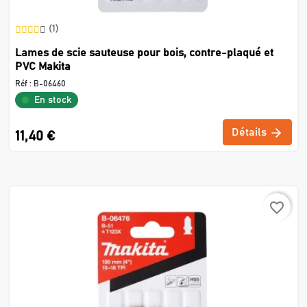
(1)
Lames de scie sauteuse pour bois, contre-plaqué et
PVC Makita
Réf :
B-06460
En stock
Détails
11,40 €
favorite_border