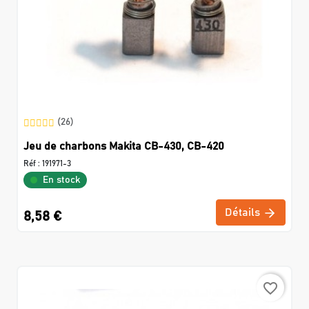
(26)
Jeu de charbons Makita CB-430, CB-420
Réf :
191971-3
En stock
Détails
8,58 €
favorite_border