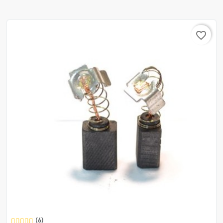
favorite_border
(6)